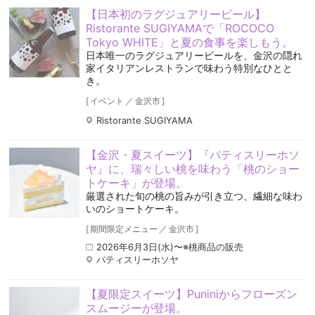
【日本初のラグジュアリービール】
Ristorante SUGIYAMAで「ROCOCO
Tokyo WHITE」と夏の食事を楽しもう。
日本唯一のラグジュアリービールを、金沢の隠れ
家イタリアンレストランで味わう特別なひとと
き。
[
イベント
／
金沢市
]
Ristorante SUGIYAMA
【金沢・夏スイーツ】『パティスリーホソ
ヤ』に、瑞々しい桃を味わう「桃のショー
トケーキ」が登場。
厳選された旬の桃の旨みが引き立つ、繊細な味わ
いのショートケーキ。
[
期間限定メニュー
／
金沢市
]
2026年6月3日(水)〜※桃商品の販売
パティスリーホソヤ
【夏限定スイーツ】Puniniからフローズン
スムージーが登場。