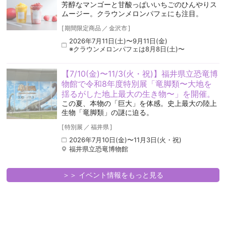
芳醇なマンゴーと甘酸っぱいいちごのひんやりス
ムージー。クラウンメロンパフェにも注目。
[
期間限定商品
／
金沢市
]
2026年7月11日(土)〜9月11日(金)
※クラウンメロンパフェは8月8日(土)〜
【7/10(金)〜11/3(火・祝)】福井県立恐竜博
物館で令和8年度特別展「竜脚類〜大地を
揺るがした地上最大の生き物〜」を開催。
この夏、本物の「巨大」を体感。史上最大の陸上
生物「竜脚類」の謎に迫る。
[
特別展
／
福井県
]
2026年7月10日(金)〜11月3日(火・祝)
福井県立恐竜博物館
＞＞ イベント情報をもっと見る