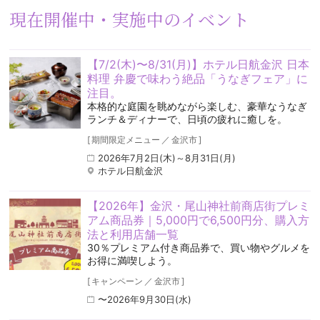
現在開催中・実施中のイベント
【7/2(木)〜8/31(月)】ホテル日航金沢 日本
料理 弁慶で味わう絶品「うなぎフェア」に
注目。
本格的な庭園を眺めながら楽しむ、豪華なうなぎ
ランチ＆ディナーで、日頃の疲れに癒しを。
[
期間限定メニュー
／
金沢市
]
2026年7月2日(木)～8月31日(月)
ホテル日航金沢
【2026年】金沢・尾山神社前商店街プレミ
アム商品券｜5,000円で6,500円分、購入方
法と利用店舗一覧
30％プレミアム付き商品券で、買い物やグルメを
お得に満喫しよう。
[
キャンペーン
／
金沢市
]
〜2026年9月30日(水)