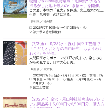
物館で令和8年度特別展「竜脚類〜大地を
揺るがした地上最大の生き物〜」を開催。
この夏、本物の「巨大」を体感。史上最大の陸上
生物「竜脚類」の謎に迫る。
[
特別展
／
福井県
]
2026年7月10日(金)〜11月3日(火・祝)
福井県立恐竜博物館
【7/3(金)～9/23(水・祝)】国立工芸館で
「こどもとおとなの自由研究 もようわく
わく²」を開催。
人間国宝からポケモン×江戸小紋まで。楽しみな
がら発見する、日本の心と美。
[
展覧会
／
金沢市
]
2026年7月3日(金)〜9月23日(水・祝) 前期：7月
3日(金)～8月16日(日)／後期：8月18日(火)～9月
23日(水・祝)
国立工芸館
【2026年】金沢・尾山神社前商店街プレミ
アム商品券｜5,000円で6,500円分、購入方