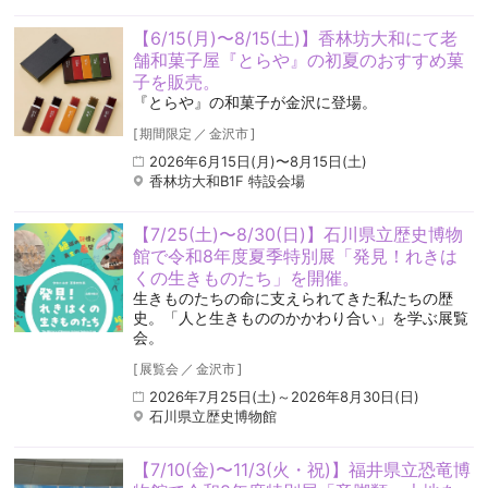
【6/15(月)〜8/15(土)】香林坊大和にて老
舗和菓子屋『とらや』の初夏のおすすめ菓
子を販売。
『とらや』の和菓子が金沢に登場。
[
期間限定
／
金沢市
]
2026年6月15日(月)〜8月15日(土)
香林坊大和B1F 特設会場
【7/25(土)〜8/30(日)】石川県立歴史博物
館で令和8年度夏季特別展「発見！れきは
くの生きものたち」を開催。
生きものたちの命に支えられてきた私たちの歴
史。「人と生きもののかかわり合い」を学ぶ展覧
会。
[
展覧会
／
金沢市
]
2026年7月25日(土)～2026年8月30日(日)
石川県立歴史博物館
【7/10(金)〜11/3(火・祝)】福井県立恐竜博