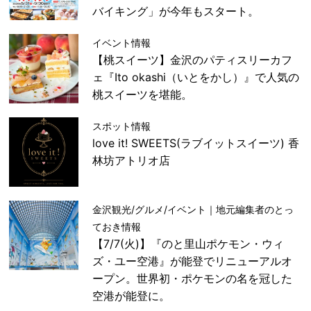
バイキング」が今年もスタート。
イベント情報
【桃スイーツ】金沢のパティスリーカフ
ェ『Ito okashi（いとをかし）』で人気の
桃スイーツを堪能。
スポット情報
love it! SWEETS(ラブイットスイーツ) 香
林坊アトリオ店
金沢観光/グルメ/イベント｜地元編集者のとっ
ておき情報
【7/7(火)】『のと里山ポケモン・ウィ
ズ・ユー空港』が能登でリニューアルオ
ープン。世界初・ポケモンの名を冠した
空港が能登に。