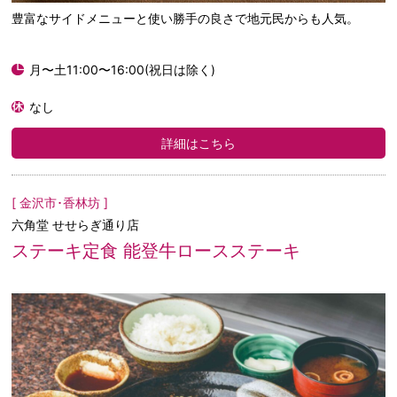
豊富なサイドメニューと使い勝手の良さで地元民からも人気。
月〜土11:00〜16:00(祝日は除く)
なし
詳細はこちら
[ 金沢市･香林坊 ]
六角堂 せせらぎ通り店
ステーキ定食 能登牛ロースステーキ