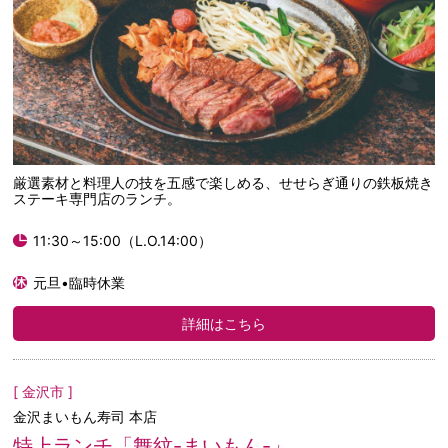
厳選素材と料理人の技を五感で楽しめる、せせらぎ通りの鉄板焼き
ステーキ専門店のランチ。
11:30～15:00（L.O.14:00）
元旦•臨時休業
詳細はこちら
[ 金沢市 ]
金沢まいもん寿司 本店
特上ランチ「舞紋-まいもん-」