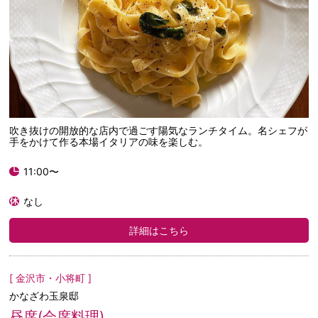
吹き抜けの開放的な店内で過ごす陽気なランチタイム。名シェフが
手をかけて作る本場イタリアの味を楽しむ。
11:00〜
なし
詳細はこちら
[ 金沢市・小将町 ]
かなざわ玉泉邸
昼席(会席料理)