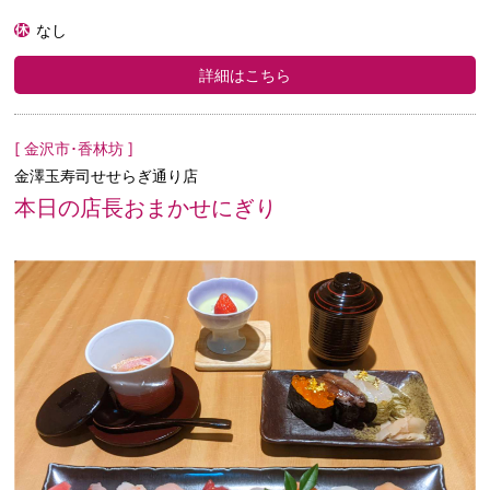
なし
詳細はこちら
[ 金沢市･香林坊 ]
金澤玉寿司せせらぎ通り店
本日の店長おまかせにぎり