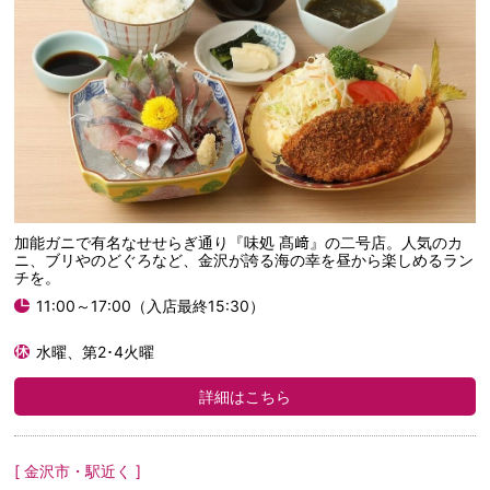
加能ガニで有名なせせらぎ通り『味処 髙﨑』の二号店。人気のカ
ニ、ブリやのどぐろなど、金沢が誇る海の幸を昼から楽しめるラン
チを。
11:00～17:00（入店最終15:30）
水曜、第2･4火曜
詳細はこちら
[ 金沢市・駅近く ]