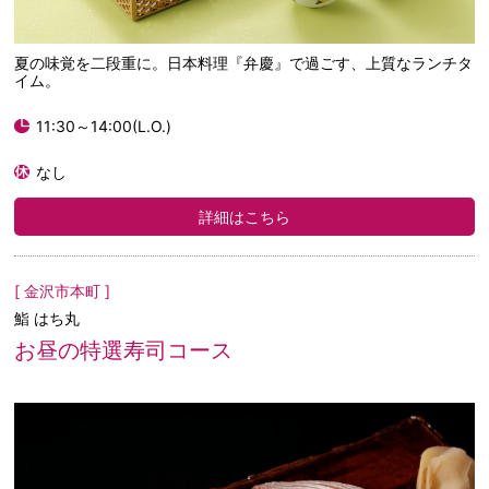
夏の味覚を二段重に。日本料理『弁慶』で過ごす、上質なランチタ
イム。
11:30～14:00(L.O.)
なし
詳細はこちら
[ 金沢市本町 ]
鮨 はち丸
お昼の特選寿司コース