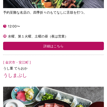
予約至難な名店の、四季折々のもてなしに舌鼓を打つ。
12:00〜
水曜、第１火曜、土曜の昼（夜は営業）
詳細はこちら
[ 金沢市・安江町 ]
うし重 てらおか
うしまぶし