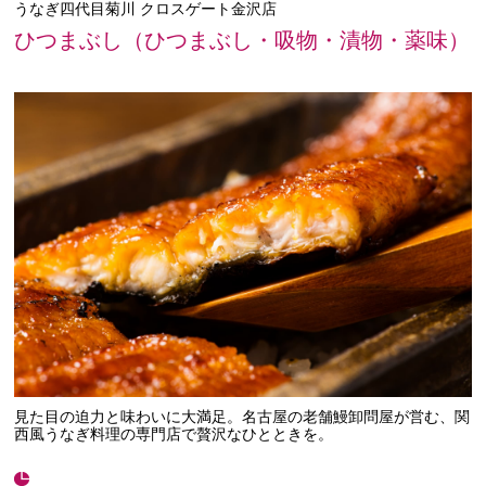
うなぎ四代目菊川 クロスゲート金沢店
ひつまぶし（ひつまぶし・吸物・漬物・薬味）
見た目の迫力と味わいに大満足。名古屋の老舗鰻卸問屋が営む、関
西風うなぎ料理の専門店で贅沢なひとときを。