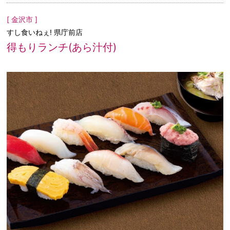
[ 金沢市 ]
すし食いねぇ! 県庁前店
得もりランチ(あら汁付)