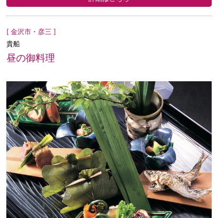
[ 金沢市・彦三 ]
貴船
昼の御料理