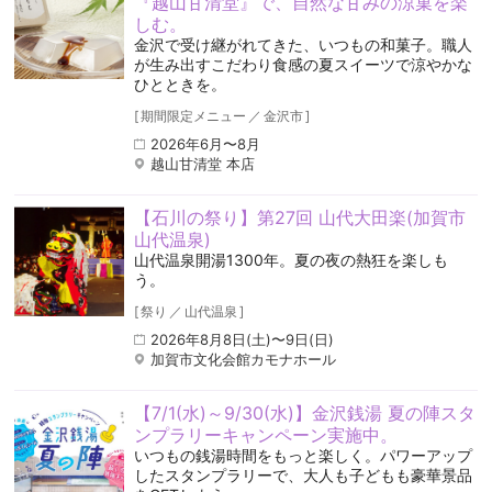
『越山甘清堂』で、自然な甘みの涼菓を楽
しむ。
金沢で受け継がれてきた、いつもの和菓子。職人
が生み出すこだわり食感の夏スイーツで涼やかな
ひとときを。
[
期間限定メニュー
／
金沢市
]
2026年6月〜8月
越山甘清堂 本店
【石川の祭り】第27回 山代大田楽(加賀市
山代温泉)
山代温泉開湯1300年。夏の夜の熱狂を楽しも
う。
[
祭り
／
山代温泉
]
2026年8月8日(土)〜9日(日)
加賀市文化会館カモナホール
【7/1(水)～9/30(水)】金沢銭湯 夏の陣スタ
ンプラリーキャンペーン実施中。
いつもの銭湯時間をもっと楽しく。パワーアップ
したスタンプラリーで、大人も子どもも豪華景品