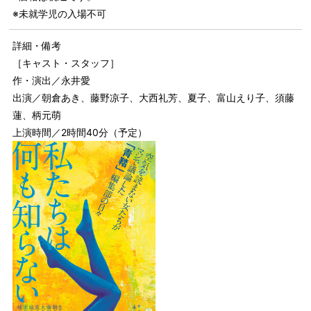
※未就学児の入場不可
詳細・備考
［キャスト・スタッフ］
作・演出／永井愛
出演／朝倉あき、藤野凉子、大西礼芳、夏子、富山えり子、須藤
蓮、柄元萌
上演時間／2時間40分（予定）