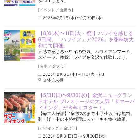
をGETしよう。
[
イベント
／
金沢市
]
2026年7月1日(水)〜9月30日(水)
【8/6(木)〜11日(火・祝)】ハワイを感じる
6日間。「ハワイフェア2026」を香林坊大
和にて開催。
五感で感じるハワイの空気️。ハワイアンフード、
スイーツ、雑貨、ライブを金沢で体験しよう。
[
催事
／
金沢市
]
2026年8月6日(木)～11日(火・祝)
香林坊大和
【5/31(日)〜9/30(水)】金沢ニューグラン
ドホテル プレステージの大人気「サマーバ
イキング」が今年もスタート。
【毎年大好評】1家族2名まで小学生以下は無料。
和・洋・中の本格料理にステーキも食べ放題。
[
バイキング
／
金沢市
]
2026年5月31日(日)～9月30日(水)