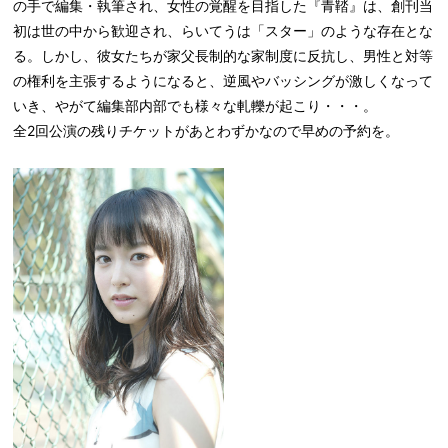
の手で編集・執筆され、女性の覚醒を目指した『青鞜』は、創刊当
初は世の中から歓迎され、らいてうは「スター」のような存在とな
る。しかし、彼女たちが家父長制的な家制度に反抗し、男性と対等
の権利を主張するようになると、逆風やバッシングが激しくなって
いき、やがて編集部内部でも様々な軋轢が起こり・・・。
全2回公演の残りチケットがあとわずかなので早めの予約を。