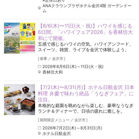
※定休日あり
ANAクラウンプラザホテル金沢4階 ガーデンドー
ム
【8/6(木)〜11日(火・祝)】ハワイを感じる
6日間。「ハワイフェア2026」を香林坊大
和にて開催。
五感で感じるハワイの空気️。ハワイアンフード、
スイーツ、雑貨、ライブを金沢で体験しよう。
[
催事
／
金沢市
]
2026年8月6日(木)～11日(火・祝)
香林坊大和
【7/2(木)〜8/31(月)】ホテル日航金沢 日本
料理 弁慶で味わう絶品「うなぎフェア」に
注目。
本格的な庭園を眺めながら楽しむ、豪華なうなぎ
ランチ＆ディナーで、日頃の疲れに癒しを。
[
期間限定メニュー
／
金沢市
]
2026年7月2日(木)～8月31日(月)
ホテル日航金沢