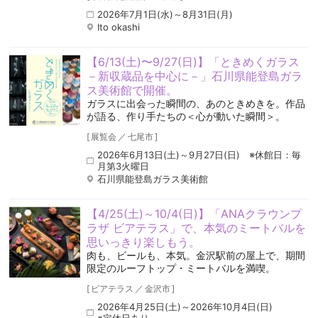
2026年7月1日(水)～8月31日(月)
Ito okashi
【6/13(土)〜9/27(日)】「ときめくガラス
－新収蔵品を中心に－」石川県能登島ガラ
ス美術館で開催。
ガラスに出会った瞬間の、あのときめきを。作品
が語る、作り手たちの＜心が動いた瞬間＞。
[
展覧会
／
七尾市
]
2026年6月13日(土)～9月27日(日) ※休館日：毎
月第3火曜日
石川県能登島ガラス美術館
【4/25(土)～10/4(日)】「ANAクラウンプ
ラザ ビアテラス」で、本気のミートバルを
思いっきり楽しもう。
肉も、ビールも、本気。金沢駅前の屋上で、期間
限定のルーフトップ・ミートバルを満喫。
[
ビアテラス
／
金沢市
]
2026年4月25日(土)～2026年10月4日(日)