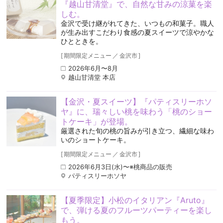
『越山甘清堂』で、自然な甘みの涼菓を楽
しむ。
金沢で受け継がれてきた、いつもの和菓子。職人
が生み出すこだわり食感の夏スイーツで涼やかな
ひとときを。
[
期間限定メニュー
／
金沢市
]
2026年6月〜8月
越山甘清堂 本店
【金沢・夏スイーツ】『パティスリーホソ
ヤ』に、瑞々しい桃を味わう「桃のショー
トケーキ」が登場。
厳選された旬の桃の旨みが引き立つ、繊細な味わ
いのショートケーキ。
[
期間限定メニュー
／
金沢市
]
2026年6月3日(水)〜※桃商品の販売
パティスリーホソヤ
【夏季限定】小松のイタリアン『Aruto』
で、弾ける夏のフルーツパーティーを楽し
もう。