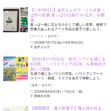
【～8/16(日)】金沢エムザで「リト＠葉っ
ぱ切り絵展 葉っぱの小旅行 in 石川」を開
催。
葉っぱ一枚に広がる小さくて優しい世界。緻密で
想像力あふれるアート作品を親子で楽しもう。
[
イベント
／
金沢市
]
2026年7月17日(金)〜8月16日(日)
金沢エムザ
【8/6(木)〜11日(火・祝)】ハワイを感じる
6日間。「ハワイフェア2026」を香林坊大
和にて開催。
五感で感じるハワイの空気️。ハワイアンフード、
スイーツ、雑貨、ライブを金沢で体験しよう。
[
催事
／
金沢市
]
2026年8月6日(木)～11日(火・祝)
香林坊大和
【期間限定・夏の和菓子】職人技が光る