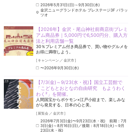
2026年5月31日(日)～9月30日(水)
金沢ニューグランドホテル プレステージ3F パラッ
ツオ
【2026年】金沢・尾山神社前商店街プレミ
アム商品券｜5,000円で6,500円分、購入方
法と利用店舗一覧
30％プレミアム付き商品券で、買い物やグルメを
お得に満喫しよう。
[
キャンペーン
／
金沢市
]
〜2026年9月30日(水)
【7/3(金)～9/23(水・祝)】国立工芸館で
「こどもとおとなの自由研究 もようわく
わく²」を開催。
人間国宝からポケモン×江戸小紋まで。楽しみな
がら発見する、日本の心と美。
[
展覧会
／
金沢市
]
2026年7月3日(金)〜9月23日(水・祝) 前期：7月
3日(金)～8月16日(日)／後期：8月18日(火)～9月
23日(水・祝)