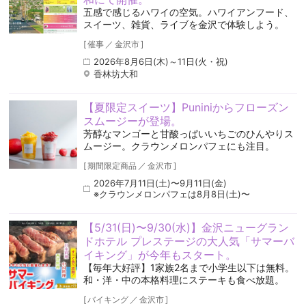
五感で感じるハワイの空気️。ハワイアンフード、
スイーツ、雑貨、ライブを金沢で体験しよう。
[
催事
／
金沢市
]
2026年8月6日(木)～11日(火・祝)
香林坊大和
【夏限定スイーツ】Puniniからフローズン
スムージーが登場。
芳醇なマンゴーと甘酸っぱいいちごのひんやりス
ムージー。クラウンメロンパフェにも注目。
[
期間限定商品
／
金沢市
]
2026年7月11日(土)〜9月11日(金)
※クラウンメロンパフェは8月8日(土)〜
【5/31(日)〜9/30(水)】金沢ニューグラン
ドホテル プレステージの大人気「サマーバ
イキング」が今年もスタート。
【毎年大好評】1家族2名まで小学生以下は無料。
和・洋・中の本格料理にステーキも食べ放題。
[
バイキング
／
金沢市
]