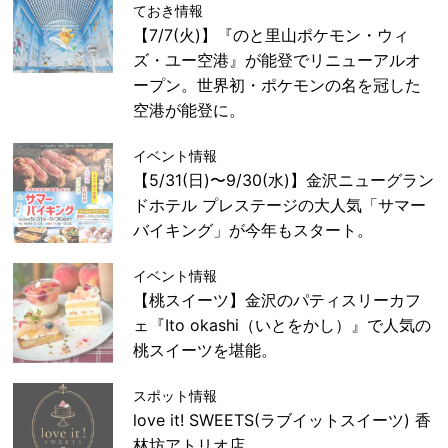
ておき情報
【7/7(火)】『のと里山ポケモン・ウィ
ズ・ユー空港』が能登でリニューアルオ
ープン。世界初・ポケモンの名を冠した
空港が能登に。
イベント情報
【5/31(日)〜9/30(水)】金沢ニューグラン
ドホテル プレステージの大人気「サマー
バイキング」が今年もスタート。
イベント情報
【桃スイーツ】金沢のパティスリーカフ
ェ『Ito okashi（いとをかし）』で人気の
桃スイーツを堪能。
スポット情報
love it! SWEETS(ラブイットスイーツ) 香
林坊アトリオ店