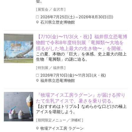
会。
[
展覧会
／
金沢市
]
2026年7月25日(土)～2026年8月30日(日)
石川県立歴史博物館
【7/10(金)〜11/3(火・祝)】福井県立恐竜博
物館で令和8年度特別展「竜脚類〜大地を
揺るがした地上最大の生き物〜」を開催。
この夏、本物の「巨大」を体感。史上最大の陸上
生物「竜脚類」の謎に迫る。
[
特別展
／
福井県
]
2026年7月10日(金)〜11月3日(火・祝)
福井県立恐竜博物館
『牧場アイス工房ラグーン』が届ける搾り
たて生乳アイスで、暑さを乗り切る。
【おすすめはトリプル】なめらかな口どけの極上
アイスを堪能しよう。
[
期間限定メニュー
／
津幡町
]
牧場アイス工房 ラグーン