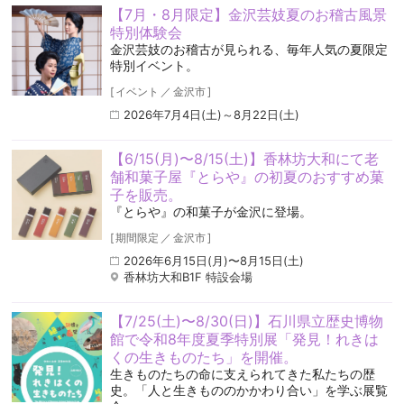
【7月・8月限定】金沢芸妓夏のお稽古風景
特別体験会
金沢芸妓のお稽古が見られる、毎年人気の夏限定
特別イベント。
[
イベント
／
金沢市
]
2026年7月4日(土)～8月22日(土)
【6/15(月)〜8/15(土)】香林坊大和にて老
舗和菓子屋『とらや』の初夏のおすすめ菓
子を販売。
『とらや』の和菓子が金沢に登場。
[
期間限定
／
金沢市
]
2026年6月15日(月)〜8月15日(土)
香林坊大和B1F 特設会場
【7/25(土)〜8/30(日)】石川県立歴史博物
館で令和8年度夏季特別展「発見！れきは
くの生きものたち」を開催。
生きものたちの命に支えられてきた私たちの歴
史。「人と生きもののかかわり合い」を学ぶ展覧