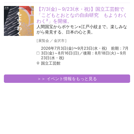
【7/3(金)～9/23(水・祝)】国立工芸館で
「こどもとおとなの自由研究 もようわく
わく²」を開催。
人間国宝からポケモン×江戸小紋まで。楽しみな
がら発見する、日本の心と美。
[
展覧会
／
金沢市
]
2026年7月3日(金)〜9月23日(水・祝) 前期：7月
3日(金)～8月16日(日)／後期：8月18日(火)～9月
23日(水・祝)
国立工芸館
＞＞ イベント情報をもっと見る