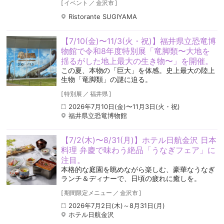
[
イベント
／
金沢市
]
Ristorante SUGIYAMA
【7/10(金)〜11/3(火・祝)】福井県立恐竜博
物館で令和8年度特別展「竜脚類〜大地を
揺るがした地上最大の生き物〜」を開催。
この夏、本物の「巨大」を体感。史上最大の陸上
生物「竜脚類」の謎に迫る。
[
特別展
／
福井県
]
2026年7月10日(金)〜11月3日(火・祝)
福井県立恐竜博物館
【7/2(木)〜8/31(月)】ホテル日航金沢 日本
料理 弁慶で味わう絶品「うなぎフェア」に
注目。
本格的な庭園を眺めながら楽しむ、豪華なうなぎ
ランチ＆ディナーで、日頃の疲れに癒しを。
[
期間限定メニュー
／
金沢市
]
2026年7月2日(木)～8月31日(月)
ホテル日航金沢