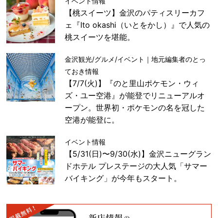
イベント情報
【桃スイーツ】金沢のパティスリーカフ
ェ『Ito okashi（いとをかし）』で人気の
桃スイーツを堪能。
金沢観光/グルメ/イベント｜地元編集者のとっ
ておき情報
【7/7(火)】『のと里山ポケモン・ウィ
ズ・ユー空港』が能登でリニューアルオ
ープン。世界初・ポケモンの名を冠した
空港が能登に。
イベント情報
【5/31(日)〜9/30(水)】金沢ニューグラン
ドホテル プレステージの大人気「サマー
バイキング」が今年もスタート。