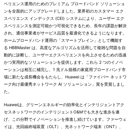
ペリエンス運用のためのプレミアム ブロードバンド ソリューショ
ンを全面的にアップグレードしました。業界初のカスタマー エク
スペリエンス インデックス (CEI) システムにより、ユーザー エク
スペリエンスを測定可能かつ可視化できるため、長年の課題が解決
され、通信事業者がサービス品質を最適化できるようになります。
ホームブロードバンド運用の「スマートブレイン」として機能す
る HBBMaster は、高度なアルゴリズムを活用して複雑な問題を自
動的に診断し、ユーザーエクスペリエンスを向上させるための迅速
かつ実用的なソリューションを提供します。これら 2 つのイノベ
ーションは相互に補完し、1 兆ドル規模の家庭用ブロードバンド市
場に新たな成長機会をもたらし、Huawei は「ファイバー ネットワ
ーク向け最優秀ネットワーク AI ソリューション」賞を受賞しまし
た。
Huaweiは、グリーンエネルギーの効率化とインテリジェントアク
セスネットワークのインテリジェントO&Mでも大きな進歩を遂
げ、この分野でイノベーションを推進し続けています。ファーウェ
イは、光回線終端装置（OLT）、光ネットワーク端末（ONT）、