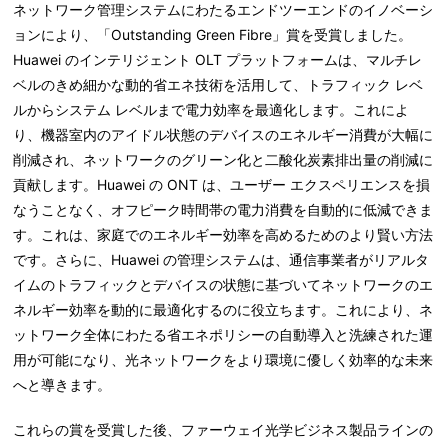
ネットワーク管理システムにわたるエンドツーエンドのイノベーシ
ョンにより、「Outstanding Green Fibre」賞を受賞しました。
Huawei のインテリジェント OLT プラットフォームは、マルチレ
ベルのきめ細かな動的省エネ技術を活用して、トラフィック レベ
ルからシステム レベルまで電力効率を最適化します。これによ
り、機器室内のアイドル状態のデバイスのエネルギー消費が大幅に
削減され、ネットワークのグリーン化と二酸化炭素排出量の削減に
貢献します。Huawei の ONT は、ユーザー エクスペリエンスを損
なうことなく、オフピーク時間帯の電力消費を自動的に低減できま
す。これは、家庭でのエネルギー効率を高めるためのより賢い方法
です。さらに、Huawei の管理システムは、通信事業者がリアルタ
イムのトラフィックとデバイスの状態に基づいてネットワークのエ
ネルギー効率を動的に最適化するのに役立ちます。これにより、ネ
ットワーク全体にわたる省エネポリシーの自動導入と洗練された運
用が可能になり、光ネットワークをより環境に優しく効率的な未来
へと導きます。
これらの賞を受賞した後、ファーウェイ光学ビジネス製品ラインの