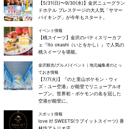
【5/31(日)〜9/30(水)】金沢ニューグラン
ドホテル プレステージの大人気「サマー
バイキング」が今年もスタート。
イベント情報
【桃スイーツ】金沢のパティスリーカフ
ェ『Ito okashi（いとをかし）』で人気の
桃スイーツを堪能。
金沢観光/グルメ/イベント｜地元編集者のとっ
ておき情報
【7/7(火)】『のと里山ポケモン・ウィ
ズ・ユー空港』が能登でリニューアルオ
ープン。世界初・ポケモンの名を冠した
空港が能登に。
スポット情報
love it! SWEETS(ラブイットスイーツ) 香
林坊アトリオ店