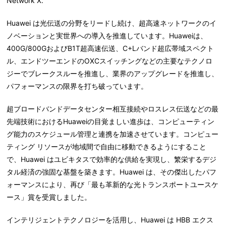
Network X.
Huawei は光伝送の分野をリードし続け、超高速ネットワークのイ
ノベーションと実世界への導入を推進しています。Huaweiは、
400G/800GおよびB1T超高速伝送、C+Lバンド超広帯域スペクト
ル、エンドツーエンドのOXCスイッチングなどの主要なテクノロ
ジーでブレークスルーを推進し、業界のアップグレードを推進し、
パフォーマンスの限界を打ち破っています。
超ブロードバンドデータセンター相互接続やロスレス伝送などの最
先端技術におけるHuaweiの目覚ましい進歩は、コンピューティン
グ能力のスケジュール管理と連携を加速させています。コンピュー
ティング リソースが地域間で自由に移動できるようにすること
で、Huawei はユビキタスで効率的な供給を実現し、繁栄するデジ
タル経済の強固な基盤を築きます。Huawei は、その傑出したパフ
ォーマンスにより、再び「最も革新的な光トランスポートユースケ
ース」賞を受賞しました。
インテリジェントテクノロジーを活用し、Huawei は HBB エクス