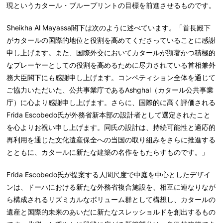
現というカタール・ブループリントの目標を前進させるものです。
Sheikha Al Mayassa閣下は次のように述べています。「首長殿下
がカタールの国際的地位と役割を高めてくださっていることに感謝
申し上げます。また、国際外交においてカタールが顕著かつ積極的
なプレーヤーとしての役割を高めるために尽力されている首相兼外
務大臣閣下にも感謝申し上げます。コンペティション全体を通じて
ご協力いただいた、公共事業庁であるAshghal（カタール公共事業
庁）に心より感謝申し上げます。さらに、国際的に高く評価される
Frida Escobedo氏が外務省新本部の設計者として選定されたこと
を心よりお祝い申し上げます。同氏の設計は、持続可能性と適応的
再利用を通じた文化遺産保全への当国の取り組みをさらに推進する
とともに、カタールに新たな建築の名作をもたらすものです。」
Frida Escobedo氏が提案する人間尺度で中庭を中心としたデザイ
ンは、ドーハにおける新たな外務省複合施設を、相互に連なりなが
ら構成されるリズミカルなボリューム群として構想し、カタールの
遺産と国際的未来のあいだに新たなスレッショルドを創出するもの