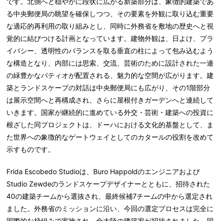
です。北側へと穏やかに段状に広がる新築部分は、象徴的建築であ
る中央郵便局の眺望を確保しつつ、その要素を外観に取り込む重要
な適応的再利用の取り組みとし、同時に外務省を敷地の歴史へと視
覚的に結びつける計画となっています。建物外観は、日よけ、プラ
イバシー、透明性のバランスを取る垂直の柱によって包み込むよう
な構造となり、内部には思索、交流、芸術のために設計された一連
の緑豊かなパティオが配置される、魅力的な空間が広がります。建
築とランドスケープの対話は中央郵便局にも広がり、その1階部分
は展示空間へと再構成され、さらに屋根付きガーデンへと連続して
いきます。国家が継続的に進めている外交・芸術・建築への投資に
根ざした同プロジェクトは、ドーハにおける文化的基盤として、ま
た世界への象徴的なゲートウェイとしてのカタールの役割を改めて
示すものです。
Frida Escobedo Studioは、Buro Happoldのエンジニアおよび
Studio Zewdeのランドスケープデザイナーとともに、招待された
40の建築チームから選抜され、最終候補7チームの中から選定され
ました。外務省のミッションに沿い、今回の選定プロセスは完全に
国際的な枠組みで実施され、全大陸の建築家が招待されました。同