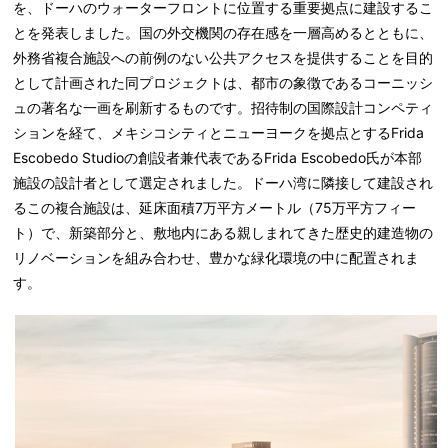
を、ドーハのウォーターフロントに位置する重要拠点に建設するこ
とを発表しました。国の外交機関の存在感を一層高めるとともに、
外務省複合施設への前例のない公共アクセスを提供することを目的
として計画された同プロジェクトは、都市の象徴であるコーニッシ
ュの著名な一画を刷新するものです。招待制の国際設計コンペティ
ションを経て、メキシコシティとニューヨークを拠点とするFrida
Escobedo Studioの創設者兼代表であるFrida Escobedo氏が本部
施設の設計者として選定されました。ドーハ湾に隣接して建設され
るこの複合施設は、延床面積7万平方メートル（75万平方フィー
ト）で、新築部分と、敷地内にある親しまれてきた歴史的建造物の
リノベーションを組み合わせ、豊かな緑化環境の中に配置されま
す。