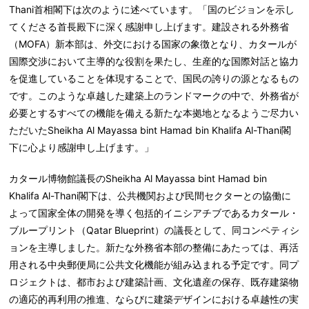
Thani首相閣下は次のように述べています。「国のビジョンを示し
てくださる首長殿下に深く感謝申し上げます。建設される外務省
（MOFA）新本部は、外交における国家の象徴となり、カタールが
国際交渉において主導的な役割を果たし、生産的な国際対話と協力
を促進していることを体現することで、国民の誇りの源となるもの
です。このような卓越した建築上のランドマークの中で、外務省が
必要とするすべての機能を備える新たな本拠地となるようご尽力い
ただいたSheikha Al Mayassa
bint
Hamad bin Khalifa Al-Thani閣
下に心より感謝申し上げます。」
カタール博物館議長のSheikha Al Mayassa bint Hamad bin
Khalifa Al-Thani閣下は、公共機関および民間セクターとの協働に
よって国家全体の開発を導く包括的イニシアチブであるカタール・
ブループリント（Qatar Blueprint）の議長として、同コンペティシ
ョンを主導しました。新たな外務省本部の整備にあたっては、再活
用される中央郵便局に公共文化機能が組み込まれる予定です。同プ
ロジェクトは、都市および建築計画、文化遺産の保存、既存建築物
の適応的再利用の推進、ならびに建築デザインにおける卓越性の実