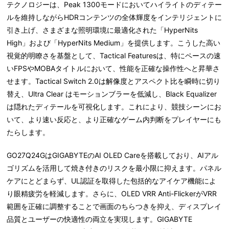
テクノロジーは、Peak 1300モードにおいてハイライトのディテー
ルを維持しながらHDRコンテンツの全体輝度をインテリジェントに
引き上げ、さまざまな照明環境に最適化された「HyperNits
High」および「HyperNits Medium」を提供します。こうした高い
視覚的明瞭さを基盤として、Tactical Featuresは、特にペースの速
いFPSやMOBAタイトルにおいて、性能を正確な操作性へと昇華さ
せます。Tactical Switch 2.0は解像度とアスペクト比を瞬時に切り
替え、Ultra Clear はモーションブラーを低減し、Black Equalizer
は隠れたディテールを可視化します。これにより、競技シーンにお
いて、より速い反応と、より正確なゲーム内判断をプレイヤーにも
たらします。
GO27Q24GはGIGABYTEのAI OLED Careを搭載しており、AIアル
ゴリズムを活用して焼き付きのリスクを最小限に抑えます。パネル
ケアにとどまらず、UL認証を取得した包括的なアイケア機能によ
り眼精疲労を軽減します。さらに、OLED VRR Anti-FlickerがVRR
範囲を正確に調整することで画面のちらつきを抑え、ディスプレイ
品質とユーザーの快適性の両立を実現します。GIGABYTE