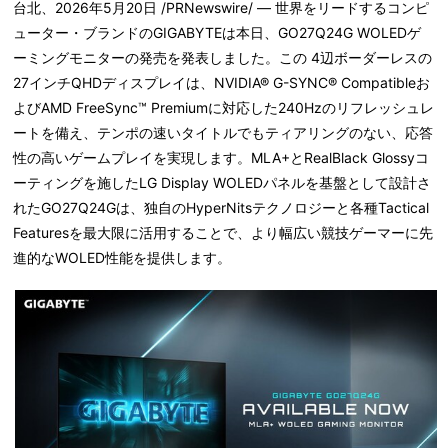
台北、2026年5月20日 /PRNewswire/ — 世界をリードするコンピ
ューター・ブランドのGIGABYTEは本日、GO27Q24G WOLEDゲ
ーミングモニターの発売を発表しました。この 4辺ボーダーレスの
27インチQHDディスプレイは、NVIDIA® G-SYNC® Compatibleお
よびAMD FreeSync™ Premiumに対応した240Hzのリフレッシュレ
ートを備え、テンポの速いタイトルでもティアリングのない、応答
性の高いゲームプレイを実現します。MLA+とRealBlack Glossyコ
ーティングを施したLG Display WOLEDパネルを基盤として設計さ
れたGO27Q24Gは、独自のHyperNitsテクノロジーと各種Tactical
Featuresを最大限に活用することで、より幅広い競技ゲーマーに先
進的なWOLED性能を提供します。