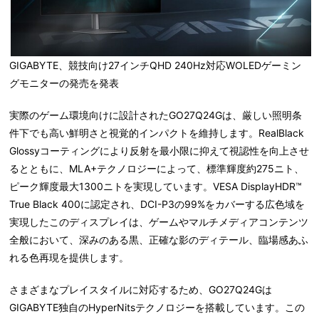
GIGABYTE、競技向け27インチQHD 240Hz対応WOLEDゲーミン
グモニターの発売を発表
実際のゲーム環境向けに設計されたGO27Q24Gは、厳しい照明条
件下でも高い鮮明さと視覚的インパクトを維持します。RealBlack
Glossyコーティングにより反射を最小限に抑えて視認性を向上させ
るとともに、MLA+テクノロジーによって、標準輝度約275ニト、
ピーク輝度最大1300ニトを実現しています。VESA DisplayHDR™
True Black 400に認定され、DCI-P3の99%をカバーする広色域を
実現したこのディスプレイは、ゲームやマルチメディアコンテンツ
全般において、深みのある黒、正確な影のディテール、臨場感あふ
れる色再現を提供します。
さまざまなプレイスタイルに対応するため、GO27Q24Gは
GIGABYTE独自のHyperNitsテクノロジーを搭載しています。この