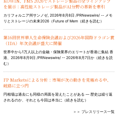
KOWIN、FMS 2026でストレージ製品の全ラインアップ
を展示：高性能ストレージ製品がAI分野の革新を牽引
カリフォルニア州サンノゼ, 2026年8月8日 /PRNewswire/ -- メモ
リとストレージの未来2026（Future of Mem（
続きを読む
）
第16回世界華人生命保険会議および2026年国際ドラゴン賞
（IDA）年次会議が盛大に開催
世界中から1万人以上の金融・保険業界のエリートが香港に集結 香
港、2026年8月9日 /PRNewswire/ -- 2026年8月7日か（
続きを読
む
）
FP Marketsによる分析：市場が次の動きを見極める中、
岐路に立つ円
円相場は過去にも同様の局面を迎えたことがある — 歴史は繰り返
されるのか、それとも今回は本当に（
続きを読む
）
＞＞ プレスリリース一覧