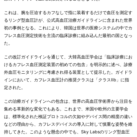
これは、腕を圧迫するカフなしで指に装着するだけで血圧を測定す
るリング型血圧計が、公式高血圧治療ガイドラインに含まれた世界
初の事例となる。これにより、韓国は世界の医療システムの中でカ
フレス血圧測定技術を主流の臨床診療に組み込んだ最初の国となっ
た。
この改訂ガイドラインを通じて、大韓高血圧学会は「臨床診療にお
けるカフレス血圧測定装置の初めての包含」を明示的に述べ、診療
外血圧モニタリングに考慮され得る装置として提示した。ガイドラ
インにおいて、カフレス血圧計の推奨クラスは「クラスIIb」に指
定された。
この治療ガイドラインへの包含は、世界の高血圧学術界から注目を
集める革新的な変化でもある。これまで、米国や欧州の主要学会
は、標準化された検証プロトコルの欠如やデバイス間の精度の違い
などの理由から、カフレスデバイスの導入に対して慎重な姿勢を維
持してきた。このような懸念の中でも、Sky Labsのリング型血圧