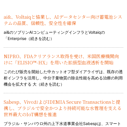
ai&、Voltaiqと協業し、AIデータセンター向け蓄電池シス
テムの品質、信頼性、安全性を確保
ai&のソブリンAIコンピューティングインフラとVoltaiqの
「Enterprise（
続きを読む
）
NIPRO、FDAクリアランス取得を受け、米国医療機関向
けに「ELISIO™-HX」を用いた拡張型血液透析を開始
このたび販売を開始した中カットオフ型ダイアライザは、既存の透
析インフラを活用し、中分子量物質の除去性能を高める治療の利用
機会を拡大する 大（
続きを読む
）
Sabesp、VivoおよびIDEMIA Secure Transactionsと提
携し、ブラジルで安全かつより持続可能な水管理を支える
世界最大のIoT構想を推進
ブラジル・サンパウロ州の上下水道事業会社Sabespは、スマート