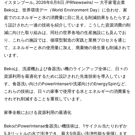
イスタンブール
,
2026年6月6日
/PRNewswire/ — 大手家電企業
Bekoは、世界環境デー（World Environment Day）に合わせ、家
庭でのエネルギーと水の消費量に目に見える削減効果をもたらすよ
う設計された一連の技術を紹介しています。こうした資源消費の削
減に向けた取り組みは、同社の世界各地の生産施設にも及んでお
り、これらの施設では、循環型製造の実践と業務プロセスを通じ
て、エネルギーと水の使用量に加え、廃棄物の発生量も削減されて
います。
Bekoは、洗濯機および食器洗い機のラインアップ全体に、日々の
資源利用を最適化するために設計された先進技術を導入していま
す。食器洗い向けのPowerIntenseや洗濯向けのEnergySpinなど、
これらの技術は、日々の家事で使用する水とエネルギーの消費量を
それぞれ削減することを重視しています。
家事全般における資源利用の最適化
BekoのPowerIntense食器洗い機技術は、1サイクル当たりわずか
5.9リットルの水で洗浄でき、最大5倍高い洗浄性能を発揮します