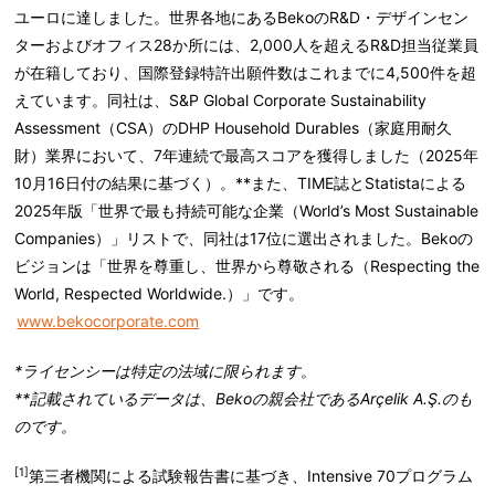
ユーロに達しました。世界各地にあるBekoの
R&D・デザインセン
ターおよびオフィス28か所
には、2,000人を超えるR&D担当従業員
が在籍しており、国際登録特許出願件数はこれまでに4,500件を超
えています。同社は、
S&P Global Corporate Sustainability
Assessment（CSA）
のDHP Household Durables（家庭用耐久
財）業界において、7年連続で最高スコアを獲得しました（2025年
10月16日付の結果に基づく）。**また、
TIME誌
とStatistaによる
2025年版「
世界で最も持続可能な企業（World’s Most Sustainable
Companies）
」リストで、同社は
17位
に選出されました。Bekoの
ビジョンは「世界を尊重し、世界から尊敬される（Respecting the
World, Respected Worldwide.）」です。
www.bekocorporate.com
*ライセンシーは特定の法域に限られます。
**記載されているデータは、Bekoの親会社であるArçelik A.Ş.のも
のです。
[1]
第三者機関による試験報告書に基づき、Intensive 70プログラム