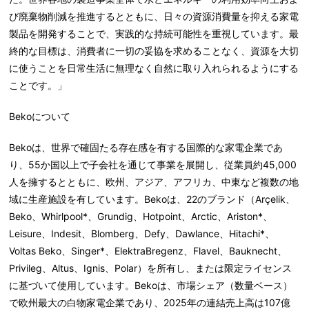
び廃棄物削減を推進するとともに、日々の資源消費量を抑える家電
製品を開発することで、実践的な持続可能性を重視しています。最
終的な目標は、消費者に一切の妥協を求めることなく、資源を大切
に使うことを日常生活に無理なく自然に取り入れられるようにする
ことです。」
Bekoについて
Beko
は、世界で確固たる存在感を有する国際的な家電企業であ
り、
55か国以上
で子会社を通じて事業を展開し、従業員
約45,000
人を擁するとともに、欧州、アジア、アフリカ、中東など複数の地
域に生産施設を有しています。
Beko
は、
22のブランド
（Arçelik、
Beko、Whirlpool*、Grundig、Hotpoint、Arctic、Ariston*、
Leisure、Indesit、Blomberg、Defy、Dawlance、Hitachi*、
Voltas Beko、Singer*、ElektraBregenz、Flavel、Bauknecht、
Privileg、Altus、Ignis、Polar）を所有し、または限定ライセンス
に基づいて使用しています。
Beko
は、市場シェア（数量ベース）
で欧州最大の白物家電企業であり、2025年の連結売上高は107億