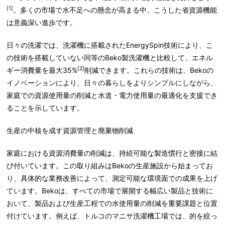
[1]
。多くの市場で水不足への懸念が高まる中、こうした省資源機能
は意義深い進歩です。
日々の洗濯では、洗濯機に搭載されたEnergySpin技術により、こ
の技術を搭載していない同等のBeko製洗濯機と比較して、エネル
[2]
ギー消費量を最大35%
削減できます。これらの技術は、Bekoの
イノベーションにより、日々の暮らしをよりシンプルにしながら、
家庭での資源使用量の削減と水道・電力使用量の最適化を支援でき
ることを示しています。
生産の中核を成す資源管理と廃棄物削減
家庭における資源消費量の削減は、持続可能な製造慣行と密接に結
び付いています。この取り組みはBekoの生産施設から始まってお
り、具体的な業務改善によって、測定可能な環境面での成果を上げ
ています。Bekoは、すべての市場で展開する幅広い製品と技術に
おいて、製品および生産工程での水使用量の削減を重要課題と位置
付けています。例えば、トルコのマニサ洗濯機工場では、的を絞っ