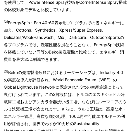
を使用して、PowerIntense Spray技術をCornerIntense Spray搭載
の比較対象モデルと比較しています。
[2]
EnergySpin：Eco 40-60表示用プログラムでの省エネルギーに
加え、Cottons、Synthetics、Xpress/Super Express、
Delicates/Wool/Handwash、Mix、Darkcare、Outdoor/Sportsの
各プログラムでは、洗濯性能を損なうことなく、EnergySpin技術
を搭載していない同等のBeko製洗濯機と比較して、エネルギー消
費量を最大35%削減できます。
[3]
Bekoの先進製造分野におけるリーダーシップは、Industry 4.0
の高度な導入が評価され、World Economic Forum（WEF）の
Global Lighthouse Networkに認定された3つの生産施設によって
裏付けられています。この3施設には、
トルコ
のエスキシェヒル冷
蔵庫工場およびアンカラ食器洗い機工場、ならびに
ルーマニア
のウ
ルミ洗濯機工場が含まれます。さらに、ウルミ工場は、高度な水・
エネルギー管理、高度な廃水処理、100%再生可能エネルギーの利
用が評価され、世界でわずか10カ所のSustainability
Lighthouse（サステナビリティ・ライトハウス）の1つに認定され