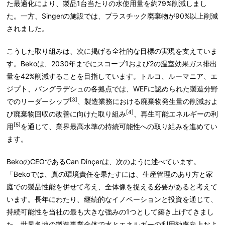
た最適化により、製品1台当たりの水使用量を約79%削減しまし
た。一方、Singerの施設では、プラスチック廃棄物が90%以上削減
されました。
こうした取り組みは、次に掲げる全社的な目標の実現を支えていま
す。Bekoは、2030年までにスコープ1および2の温室効果ガス排出
量を42%削減することを目指しています。トルコ、ルーマニア、エ
ジプト、バングラデシュの各拠点では、WEFに認められた製造分野
[3]
でのリーダーシップ
、製造業務における廃棄物発生量の削減およ
[4]
び廃棄物回収の改善に向けた取り組み
、再生可能エネルギーの利
[5]
用
を通じて、業界最高水準の持続可能性への取り組みを進めてい
ます。
BekoのCEOであるCan Dinçer
は、次のように述べています。
「Bekoでは、真の環境責任を果たすには、生産管理のあり方と家
庭での製品性能を併せて考え、全体像を捉える必要があると考えて
います。長年にわたり、継続的なイノベーションと投資を通じて、
持続可能性を当社の最も大きな強みの1つとして築き上げてきまし
た。世界各地の製造事業全体で水とエネルギーの利用効率向上およ