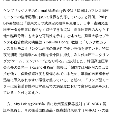
ケンブリッジ大学のCarmel McEniery教授は「韓国はカフレス血圧
モニターの臨床応用において世界を先導している」と評価。Philip
Lewis教授は「従来のカフ式測定の限界を克服し、日中・夜間の血
圧データを患者に負担なく取得できる点は、高血圧管理のみならず
他の臨床分野にも大きな可能性を示す」と述べた。延世大学セブラ
ンス心血管病院の洪巨魯（Geu-Ru Hong）教授は「リング型カフ
レス血圧モニタリングは患者の快適性で高い評価を得ている。特に
夜間測定では睡眠への影響を最小限に抑え、次世代血圧モニタリン
グの”ゲームチェンジャー”となり得る」と説明した。韓国高血圧学
会会長の金光一（Kwang-Il Kim）教授は「韓国ではABPMの自己負
担が低く、保険償還制度も整備されているため、革新的医療機器が
迅速に導入されやすい環境が整っている」と述べ、「リング型モニ
ターは装着受容性や日常生活での満足度において良好な結果を示し
ている」と付け加えた。
一方、Sky Labsは2026年1月に欧州医療機器規則（CE-MDR）認
証を取得し、その後英国医薬品・医療製品規制庁（MHRA）への登