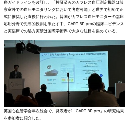
療ガイドラインを改訂し、「検証済みのカフレス血圧測定機器は診
察室外での血圧モニタリングにおいて考慮可能」と世界で初めて正
式に推奨した直後に行われた。韓国がカフレス血圧モニターの臨床
応用分野で先導的役割を果たす中、CART BP proの臨床エビデンス
と実臨床での処方実績は国際学術界で大きな注目を集めている。
英国心血管学会年次総会で、発表者が「CART BP pro」の研究結果
を参加者に紹介した。