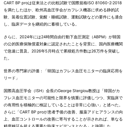
CART BP proは従来法との比較試験で国際規格ISO 81060-2:2018
を満たしたほか、欧州高血圧学会がカフレス機器に求める
静的試
験、装着位置試験、覚醒・睡眠試験、運動試験など
の要件にも適合
し、臨床データを継続的に蓄積している。
さらに、2024年には24時間自由行動下血圧測定（ABPM）が韓国
の公的医療保険償還対象に認定されたことを背景に、国内医療機関
で急速に普及。2026年5月時点で累積処方件数は26万件を突破し
た。
世界の専門家の評価：「韓国はカフレス血圧モニターの臨床応用を
リード」
国際高血圧学会（ISH）会長のGeorge Stergiou教授は「韓国がカ
フレス血圧モニターの可能性と限界を慎重に評価しつつ、実臨床で
の有用性を積極的に検証していることは非常に心強い」と述べた。
さらに「CART BP proが患者予後の改善、服薬アドヒアランスの向
上、血圧コントロールの改善に寄与することが示されれば、単なる
精度検証を超える重要な臨床エビデンスとなる」と強調した。