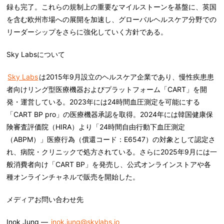
録も完了。これらの規制上の重要なマイルストーンを基盤に、英国
を含む欧州市場への展開を加速し、グローバルヘルスケア分野での
リーダーシップをさらに強化していく方針である。
Sky Labs
について
Sky Labs
は2015年9月設立のヘルスケア企業であり、慢性疾患患
者向けリング型医療機器およびプラットフォーム「CART」を開
発・運営している。2023年には24時間血圧測定を可能にする
「CART BP pro」の医療機器承認を取得。2024年には韓国健康保
険審査評価院（HIRA）より「24時間自由行動下血圧測定
（ABPM）」医療行為（償還コード：E6547）の対象として認定さ
れ、病院・クリニックで処方されている。さらに2025年9月には一
般消費者向け「CART BP」を発売し、公式オンラインストアや各
種オンラインチャネルで販売を開始した。
メディアお問い合わせ先
Inok Jung —
inok.jung@skylabs.io