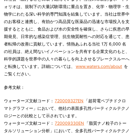
ォリオは、規制下の大量試験環境に重点を置き、化学・物理学・生
物学にわたる深い科学的専門知識を結集しています。当社は世界中
のお客様と連携し、有効かつ高品質な医薬品の迅速な市場投入を支
援するとともに、食品および水の安全性を確保し、さらに疾患の早
期発見、日常的な感染症管理、抗生物質耐性への対応を通じて、患
者転帰の改善に貢献しています。情熱あふれる当社 1万 6,000 名
の社員は、絶え間ないイノベーションを共有する企業文化のもと、
科学的課題を世界中の人々の暮らしを向上させるブレークスルーへ
と転換しています。詳細については、
www.waters.com/about
を
ご覧ください。
参考文献：
ウォーターズ文献コード：
720009327EN
「超荷電ペプチドクロ
マトグラフィー」において、他社の表面多孔性パーティクルテクノ
ロジーとの比較として示されています。
ウォーターズ文献コード：
720009330EN
「脂質ナノ粒子のトー
タルソリューション分析」において、全多孔性パーティクルテクノ