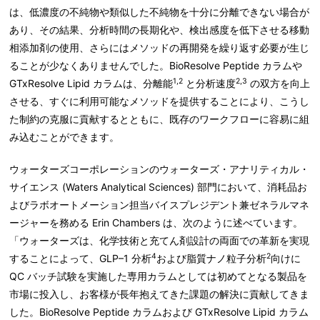
は、低濃度の不純物や類似した不純物を十分に分離できない場合が
あり、その結果、分析時間の長期化や、検出感度を低下させる移動
相添加剤の使用、さらにはメソッドの再開発を繰り返す必要が生じ
ることが少なくありませんでした。BioResolve Peptide カラムや
1,2
2,3
GTxResolve Lipid カラムは、分離能
と分析速度
の双方を向上
させる、すぐに利用可能なメソッドを提供することにより、こうし
た制約の克服に貢献するとともに、既存のワークフローに容易に組
み込むことができます。
ウォーターズコーポレーションのウォーターズ・アナリティカル・
サイエンス (Waters Analytical Sciences) 部門において、消耗品お
よびラボオートメーション担当バイスプレジデント兼ゼネラルマネ
ージャーを務める Erin Chambers は、次のように述べています。
「ウォーターズは、化学技術と充てん剤設計の両面での革新を実現
4
2
することによって、GLP–1 分析
および脂質ナノ粒子分析
向けに
QC バッチ試験を実施した専用カラムとしては初めてとなる製品を
市場に投入し、お客様が長年抱えてきた課題の解決に貢献してきま
した。BioResolve Peptide カラムおよび GTxResolve Lipid カラム