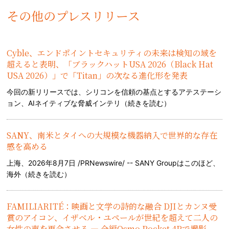
その他のプレスリリース
Cyble、エンドポイントセキュリティの未来は検知の域を
超えると表明、「ブラックハットUSA 2026（Black Hat
USA 2026）」で「Titan」の次なる進化形を発表
今回の新リリースでは、シリコンを信頼の基点とするアテステーシ
ョン、AIネイティブな脅威インテリ（
続きを読む
）
SANY、南米とタイへの大規模な機器納入で世界的な存在
感を高める
上海、2026年8月7日 /PRNewswire/ -- SANY Groupはこのほど、
海外（
続きを読む
）
FAMILIARITÉ：映画と文学の詩的な融合 DJIとカンヌ受
賞のアイコン、イザベル・ユペールが世紀を超えて二人の
女性の声を再会させる — 全編Osmo Pocket 4Pで撮影