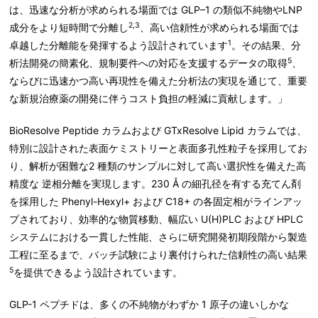
は、迅速な分析が求められる場面では GLP–1 の類似不純物やLNP
2,3
成分をより短時間で分離し
、高い信頼性が求められる場面では
1
卓越した分離能を発揮するよう設計されています
。その結果、分
5
析法開発の簡素化、規制要件への対応を支援するデータの取得
、
ならびに迅速かつ高い再現性を備えた分析法の実現を通じて、重要
な新規治療薬の開発に伴うコスト負担の軽減に貢献します。」
BioResolve Peptide カラムおよび GTxResolve Lipid カラムでは、
特別に設計された表面ケミストリーと表面多孔性粒子を採用してお
り、解析が困難な2 種類のサンプルに対して高い選択性を備えた高
精度な 逆相分離を実現します。230 Å の細孔径を有する充てん剤
を採用した Phenyl-Hexyl+ および C18+ の各固定相がラインアッ
プされており、効率的な物質移動、幅広い U(H)PLC および HPLC
システムにおける一貫した性能、さらに研究開発初期段階から製造
工程に至るまで、バッチ試験により裏付けられた信頼性の高い結果
5
を提供できるよう設計されています。
GLP-1 ペプチドは、多くの不純物がわずか 1 原子の違いしかな