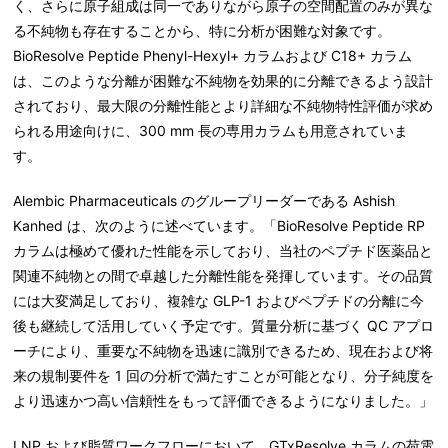
く、さらに原子組成は同一でありながら原子の空間配置のみが異な
る不純物も存在することから、特に分析が困難な対象です。
BioResolve Peptide Phenyl-Hexyl+ カラムおよび C18+ カラム
は、このような分離が困難な不純物を効果的に分離できるよう設計
されており、最大限の分離性能とより詳細な不純物特性評価が求め
られる用途向けに、300 mm 長の専用カラムも用意されていま
す。
Alembic Pharmaceuticals のグループリーダーである Ashish
Kanhed は、次のように述べています。「BioResolve Peptide RP
カラムは極めて優れた性能を示しており、当社のペプチド医薬品と
関連不純物との間で卓越した分離性能を発揮しています。その品質
には大変満足しており、複雑な GLP-1 およびペプチドの分離に今
後も継続して活用していく予定です。質量分析に基づく QC アプロ
ーチにより、重要な不純物を迅速に識別できるため、現在および将
来の規制要件を 1 回の分析で満たすことが可能となり、分子純度を
より迅速かつ高い信頼性をもって評価できるようになりました。」
LNP および脂質ワークフローにおいて、GTxResolve カラムの荷電