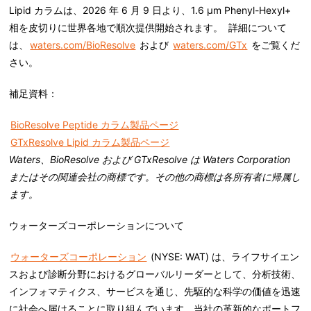
Lipid カラムは、2026 年 6 月 9 日より、1.6 µm Phenyl-Hexyl+
相を皮切りに世界各地で順次提供開始されます。 詳細について
は、
waters.com/BioResolve
および
waters.com/GTx
をご覧くだ
さい。
補足資料：
BioResolve Peptide カラム製品ページ
GTxResolve Lipid カラム製品ページ
Waters
、
BioResolve
および
GTxResolve
は
Waters Corporation
またはその関連会社の商標です。その他の商標は各所有者に帰属し
ます。
ウォーターズコーポレーションについて
ウォーターズコーポレーション
(NYSE: WAT) は、ライフサイエン
スおよび診断分野におけるグローバルリーダーとして、分析技術、
インフォマティクス、サービスを通じ、先駆的な科学の価値を迅速
に社会へ届けることに取り組んでいます。当社の革新的なポートフ