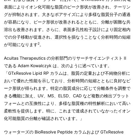
表面によりイオン化可能な脂質のピーク形状が改善され、テーリン
グが抑制されます。大きなポアサイズにより多様な脂質分子の通過
が容易になり、ピーク形状が改善されるとともに、分離が困難な共
溶出も改善されます。さらに、表面多孔性粒子設計により固定相内
での分子移動が促進され、選択性を損なうことなく分析時間の短縮
2
が可能になります
。
Acuitas Therapeutics の分析部門のリサーチサイエンティスト II
である Adam Kowalczyk は、次のように述べています。
「GTxResolve Lipid RP カラムは、脂質の定量および不純物分析に
おいて優れた性能を示しており、分析時間の短縮とともに良好なピ
ーク形状が得られます。特定の脂質成分に応じて分離条件を調整で
きる機能に加え、UV、MS、ELSD、CAD など複数の検出プラット
フォームとの互換性により、多様な脂質種の特性解析において高い
柔軟性を提供します。特に、これまで達成されていなかったイオン
化可能脂質の分離が確認されています。」
ウォーターズの BioResolve Peptide カラムおよび GTxResolve