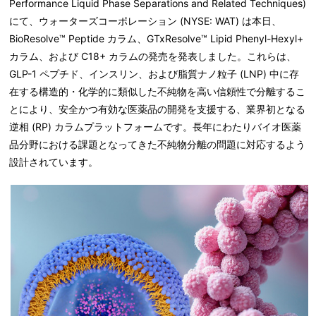
Performance Liquid Phase Separations and Related Techniques)
にて、ウォーターズコーポレーション (NYSE: WAT) は本日、
BioResolve™ Peptide カラム、GTxResolve™ Lipid Phenyl-Hexyl+
カラム、および C18+ カラムの発売を発表しました。これらは、
GLP-1 ペプチド、インスリン、および脂質ナノ粒子 (LNP) 中に存
在する構造的・化学的に類似した不純物を高い信頼性で分離するこ
とにより、安全かつ有効な医薬品の開発を支援する、業界初となる
逆相 (RP) カラムプラットフォームです。長年にわたりバイオ医薬
品分野における課題となってきた不純物分離の問題に対応するよう
設計されています。