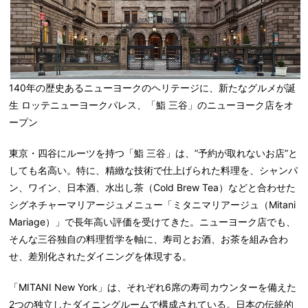
140年の歴史あるニューヨークのヘリテージに、新たなグルメが誕
生 ロッテニューヨークパレス、「鮨 三谷」のニューヨーク店をオ
ープン
東京・四谷にルーツを持つ「
鮨 三谷
」は、”予約が取れないお店”と
しても名高い。特に、
精緻な技術
で仕上げられた料理を、シャンパ
ン、ワイン、日本酒、水出し茶（Cold Brew Tea）などと合わせた
シグネチャーマリアージュメニュー「
ミタニマリアージュ（Mitani
Mariage）
」で長年高い評価を受けてきた。ニューヨーク店でも、
そんな三谷独自の料理哲学を軸に、寿司とお酒、お茶を組み合わ
せ、差別化されたダイニングを体現する。
「
MITANI New York
」は、それぞれ6席の寿司カウンターを備えた
2つの独立したダイニングルーム
で構成されている。日本の伝統的