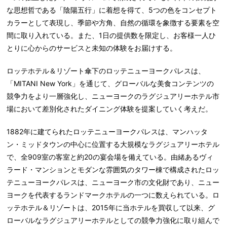
な思想哲である「陰陽五行」に着想を得て、5つの色をコンセプト
カラーとして表現し、季節や方角、自然の循環を象徴する要素を空
間に取り入れている。また、1日の提供数を限定し、お客様一人ひ
とりに心からの
サービス
と
未知の体験をお届けする
。
ロッテホテル＆リゾート傘下の
ロッテニューヨークパレスは、
「MITANI New York」を通じて、
グローバルな美食コンテンツの
競争力をより一層強化
し、ニューヨークのラグジュアリーホテル市
場において
差別化されたダイニング体験を提案
していく考えだ。
1882年に建てられたロッテニューヨークパレスは、マンハッタ
ン・ミッドタウンの中心に位置する大規模なラグジュアリーホテル
で、
全909室の客室と約20の宴会場
を備えている。由緒ある
ヴィ
ラード・マンション
とモダンな雰囲気の
タワー棟
で構成されたロッ
テニューヨークパレスは、ニューヨーク市の文化財であり、ニュー
ヨークを代表するランドマークホテルの一つに数えられている。ロ
ッテホテル＆リゾートは、2015年に当ホテルを買収して以来、グ
ローバルなラグジュアリーホテルとしての競争力強化に取り組んで