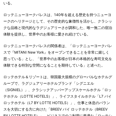
いる。
ロッテニューヨークパレスは、
140年を超える歴史を持つニューヨ
ークのヘリテージ
として、その
歴史的な象徴性
を活かし、クラシッ
クな品格と現代的なラグジュアリーさが調和した、唯一無二の宿泊
体験を提供し、世界中のお客様に愛され続けている。
ロッテニューヨークパレスの関係者
は、「ロッテニューヨークパレ
スで『MITANI New York』をオープンできることを非常に嬉しく
思っている」とし、「世界中のお客様が日本の本格的な寿司文化を
体験できる特別な空間になることを期待している」と述べた。
ロッテホテル＆リゾートは、韓国最大規模のグローバルなホテルグ
ループで、ラグジュアリーホテルブランド「シグニエル
（SIGNIEL）」、クラシックアッパーアップスケールホテル「ロッ
テホテル（LOTTE HOTELS）」、ライフスタイルホテル「L7 バイ
ロッテホテル（L7 BY LOTTE HOTELS）」、仕事と休息のバラン
スを大切にする方に向けた「BREEV バイ ロッテホテル（BREEV
BY LOTTE HOTELS）」、ビジネスでのご利用に最適な「ロッテシ