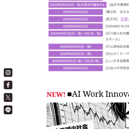
■AI Work Inn
NEW!