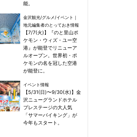
能。
金沢観光/グルメ/イベント｜
地元編集者のとっておき情報
【7/7(火)】『のと里山ポ
ケモン・ウィズ・ユー空
港』が能登でリニューア
ルオープン。世界初・ポ
ケモンの名を冠した空港
が能登に。
イベント情報
【5/31(日)〜9/30(水)】金
沢ニューグランドホテル
プレステージの大人気
「サマーバイキング」が
今年もスタート。