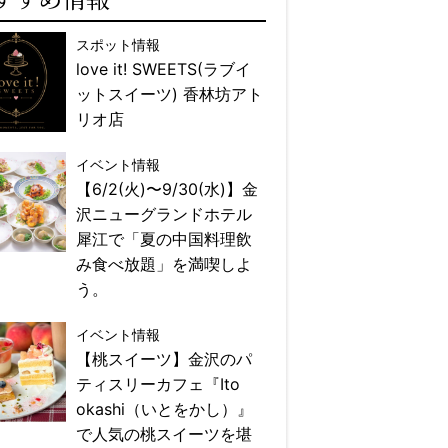
スポット情報
love it! SWEETS(ラブイ
ットスイーツ) 香林坊アト
リオ店
イベント情報
【6/2(火)〜9/30(水)】金
沢ニューグランドホテル
犀江で「夏の中国料理飲
み食べ放題」を満喫しよ
う。
イベント情報
【桃スイーツ】金沢のパ
ティスリーカフェ『Ito
okashi（いとをかし）』
で人気の桃スイーツを堪