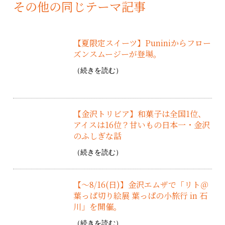
その他の同じテーマ記事
【夏限定スイーツ】Puniniからフロー
ズンスムージーが登場。
（
続きを読む
）
【金沢トリビア】和菓子は全国1位、
アイスは16位？甘いもの日本一・金沢
のふしぎな話
（
続きを読む
）
【～8/16(日)】金沢エムザで「リト＠
葉っぱ切り絵展 葉っぱの小旅行 in 石
川」を開催。
（
続きを読む
）