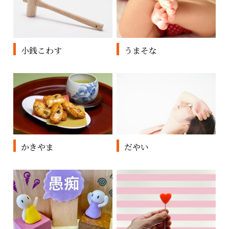
小銭こわす
うまそな
かきやま
だやい