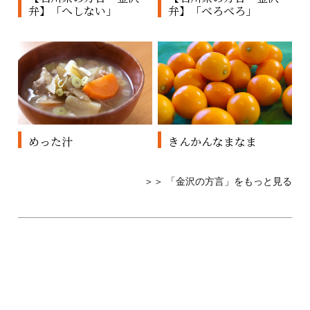
弁】「へしない」
弁】「べろべろ」
めった汁
きんかんなまなま
＞＞ 「金沢の方言」をもっと見る