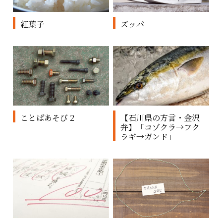
紅葉子
ズッパ
ことばあそび 2
【石川県の方言・金沢
弁】「コゾクラ→フク
ラギ→ガンド」