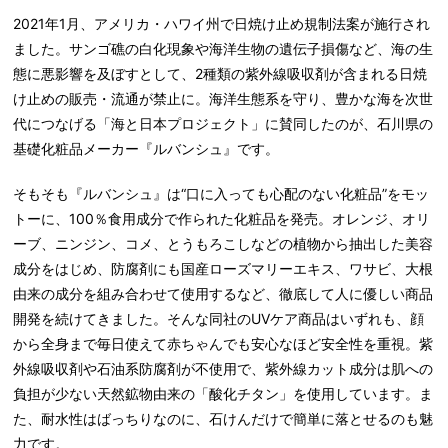
2021年1月、アメリカ・ハワイ州で日焼け止め規制法案が施行され
ました。サンゴ礁の白化現象や海洋生物の遺伝子損傷など、海の生
態に悪影響を及ぼすとして、2種類の紫外線吸収剤が含まれる日焼
け止めの販売・流通が禁止に。海洋生態系を守り、豊かな海を次世
代につなげる「海と日本プロジェクト」に賛同したのが、石川県の
基礎化粧品メーカー『ルバンシュ』です。
そもそも『ルバンシュ』は“口に入っても心配のない化粧品”をモッ
トーに、100％食用成分で作られた化粧品を発売。オレンジ、オリ
ーブ、ニンジン、コメ、とうもろこしなどの植物から抽出した美容
成分をはじめ、防腐剤にも国産ローズマリーエキス、ワサビ、大根
由来の成分を組み合わせて使用するなど、徹底して人に優しい商品
開発を続けてきました。そんな同社のUVケア商品はいずれも、顔
から全身まで毎日使えて赤ちゃんでも安心なほど安全性を重視。紫
外線吸収剤や石油系防腐剤が不使用で、紫外線カット成分は肌への
負担が少ない天然鉱物由来の「酸化チタン」を使用しています。ま
た、耐水性はばっちりなのに、石けんだけで簡単に落とせるのも魅
力です。