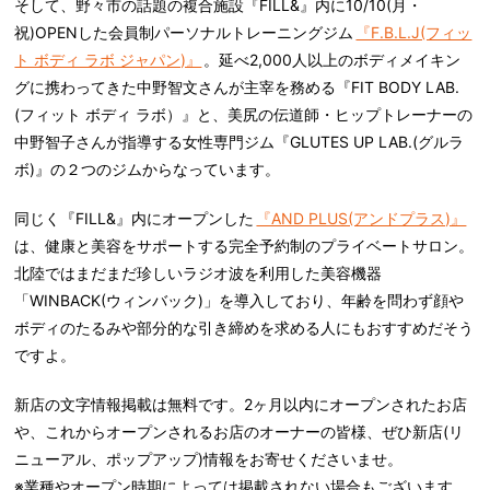
そして、野々市の話題の複合施設『FILL&』内に10/10(月・
祝)OPENした会員制パーソナルトレーニングジム
『F.B.L.J(フィッ
ト ボディ ラボ ジャパン)』
。延べ2,000人以上のボディメイキン
グに携わってきた中野智文さんが主宰を務める『FIT BODY LAB.
(フィット ボディ ラボ）』と、美尻の伝道師・ヒップトレーナーの
中野智子さんが指導する女性専門ジム『GLUTES UP LAB.(グルラ
ボ)』の２つのジムからなっています。
同じく『FILL&』内にオープンした
『AND PLUS(アンドプラス)』
は、健康と美容をサポートする完全予約制のプライベートサロン。
北陸ではまだまだ珍しいラジオ波を利用した美容機器
「WINBACK(ウィンバック)」を導入しており、年齢を問わず顔や
ボディのたるみや部分的な引き締めを求める人にもおすすめだそう
ですよ。
新店の文字情報掲載は無料です。2ヶ月以内にオープンされたお店
や、これからオープンされるお店のオーナーの皆様、ぜひ新店(リ
ニューアル、ポップアップ)情報をお寄せくださいませ。
※業種やオープン時期によっては掲載されない場合もございます、