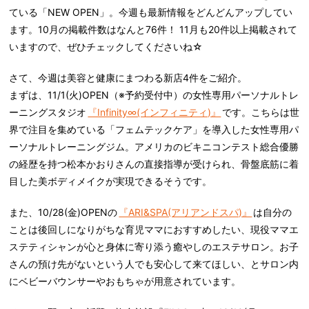
ている「NEW OPEN」。今週も最新情報をどんどんアップしてい
ます。10月の掲載件数はなんと76件！ 11月も20件以上掲載されて
いますので、ぜひチェックしてくださいね☆
さて、今週は美容と健康にまつわる新店4件をご紹介。
まずは、11/1(火)OPEN（※予約受付中）の女性専用パーソナルトレ
ーニングスタジオ
『Infinity∞(インフィニティ)』
です。こちらは世
界で注目を集めている「フェムテックケア」を導入した女性専用パ
ーソナルトレーニングジム。アメリカのビキニコンテスト総合優勝
の経歴を持つ松本かおりさんの直接指導が受けられ、骨盤底筋に着
目した美ボディメイクが実現できるそうです。
また、10/28(金)OPENの
『ARI&SPA(アリアンドスパ)』
は自分の
ことは後回しになりがちな育児ママにおすすめしたい、現役ママエ
ステティシャンが心と身体に寄り添う癒やしのエステサロン。お子
さんの預け先がないという人でも安心して来てほしい、とサロン内
にベビーバウンサーやおもちゃが用意されています。