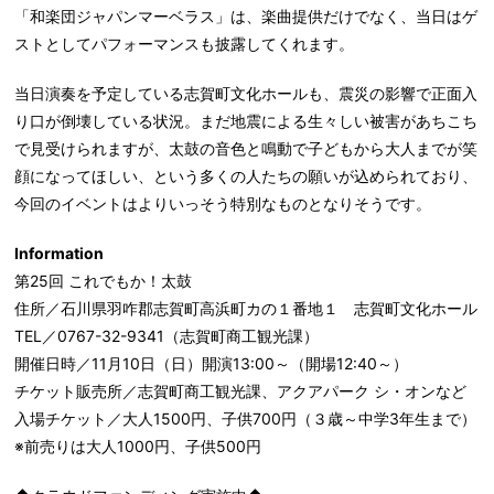
「和楽団ジャパンマーベラス」は、楽曲提供だけでなく、当日はゲ
ストとしてパフォーマンスも披露してくれます。
当日演奏を予定している志賀町文化ホールも、震災の影響で正面入
り口が倒壊している状況。まだ地震による生々しい被害があちこち
で見受けられますが、太鼓の音色と鳴動で子どもから大人までが笑
顔になってほしい、という多くの人たちの願いが込められており、
今回のイベントはよりいっそう特別なものとなりそうです。
Information
第25回 これでもか！太鼓
住所／石川県羽咋郡志賀町高浜町カの１番地１ 志賀町文化ホール
TEL／0767-32-9341（志賀町商工観光課）
開催日時／11月10日（日）開演13:00～（開場12:40～）
チケット販売所／志賀町商工観光課、アクアパーク シ・オンなど
入場チケット／大人1500円、子供700円（３歳～中学3年生まで）
※前売りは大人1000円、子供500円