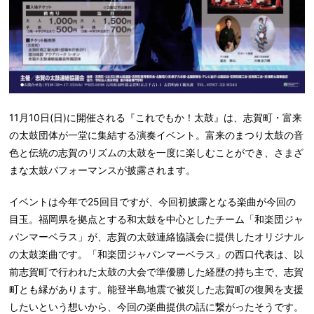
11月10日(日)に開催される『これでもか！太鼓』は、志賀町・富来
の太鼓団体が一堂に集結する演奏イベント。富来のまつり太鼓の音
色と伝統の志賀のリズムの太鼓を一度に楽しむことができ、さまざ
まな太鼓パフォーマンスが披露されます。
イベントは今年で25回目ですが、今回初披露となる楽曲が今回の
目玉。福岡県を拠点とする和太鼓を中心としたチーム「和楽団ジャ
パンマーベラス」が、志賀の太鼓連絡協議会に提供したオリジナル
の太鼓楽曲です。「和楽団ジャパンマーベラス」の西口代表は、以
前志賀町で行われた太鼓の大会で準優勝した経歴の持ち主で、志賀
町とも縁があります。能登半島地震で被災した志賀町の復興を支援
したいという想いから、今回の楽曲提供の話に繋がったそうです。