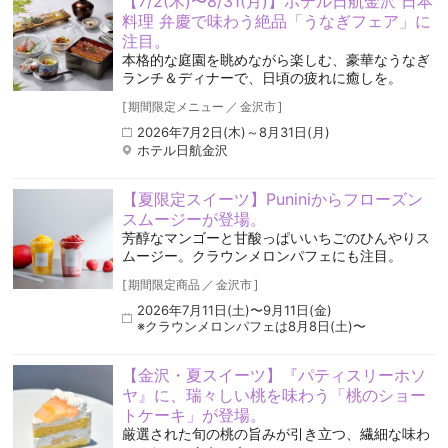
【7/2(木)〜8/31(月)】ホテル日航金沢 日本
料理 弁慶で味わう絶品「うなぎフェア」に
注目。
本格的な庭園を眺めながら楽しむ、豪華なうなぎ
ランチ＆ディナーで、日頃の疲れに癒しを。
[
期間限定メニュー
／
金沢市
]
2026年7月2日(木)～8月31日(月)
ホテル日航金沢
【夏限定スイーツ】Puniniからフローズン
スムージーが登場。
芳醇なマンゴーと甘酸っぱいいちごのひんやりス
ムージー。クラウンメロンパフェにも注目。
[
期間限定商品
／
金沢市
]
2026年7月11日(土)〜9月11日(金)
※クラウンメロンパフェは8月8日(土)〜
【金沢・夏スイーツ】『パティスリーホソ
ヤ』に、瑞々しい桃を味わう「桃のショー
トケーキ」が登場。
厳選された旬の桃の旨みが引き立つ、繊細な味わ