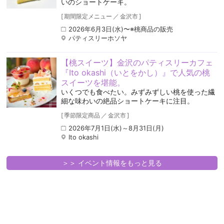
いのショートケーキ。
[
期間限定メニュー
／
金沢市
]
2026年6月3日(水)〜※桃商品の販売
パティスリーホソヤ
【桃スイーツ】金沢のパティスリーカフェ
『Ito okashi（いとをかし）』で人気の桃
スイーツを堪能。
いくつでも食べたい。みずみずしい桃を使った繊
細な味わいの絶品ショートケーキに注目。
[
季節限定商品
／
金沢市
]
2026年7月1日(水)～8月31日(月)
Ito okashi
＞＞ イベント情報をもっと見る