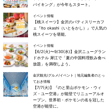
バイキング」が今年もスタート。
イベント情報
【桃スイーツ】金沢のパティスリーカフ
ェ『Ito okashi（いとをかし）』で人気の
桃スイーツを堪能。
イベント情報
【6/2(火)〜9/30(水)】金沢ニューグラン
ドホテル 犀江で「夏の中国料理飲み食べ
放題」を満喫しよう。
金沢観光/グルメ/イベント｜地元編集者のとっ
ておき情報
【7/7(火)】『のと里山ポケモン・ウィ
ズ・ユー空港』が能登でリニューアルオ
ープン。世界初・ポケモンの名を冠した
空港が能登に。