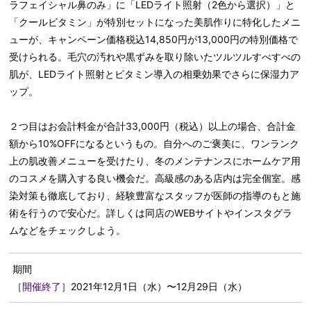
ラフェイシャル鼻のみ」に「LEDライト照射（2色から選択）」と
「クールビタミン」が特別セットになった美肌作りに特化したメニ
ューが、キャンペーン価格税込14,850円が13,000円の特別価格で
受けられる。毛穴の汚れや黒ずみを取り除いたツルツルすべすべの
肌が、LEDライト照射とビタミン導入の相乗効果でさらに保湿力ア
ップ。
２つ目はお会計料金が合計33,000円（税込）以上の場合、合計金
額から10%OFFになるというもの。自分へのご褒美に、ワンランク
上の肌改善メニューを受けたり、冬のメンテナンスにホームケア用
のコスメを購入する良い機会だ。高級感のある店内は完全個室。感
染対策も徹底しており、経験豊富なスタッフが医師の指導のもと施
術を行うので安心だ。詳しくは同店のWEBサイトやインスタグラ
ムなどをチェックしよう。
期間
［開催終了］
2021年12月1日（水）〜12月29日（水）