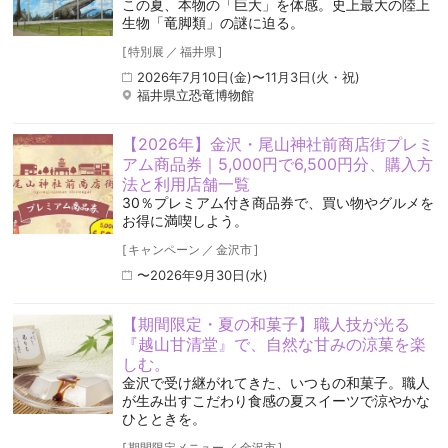
この夏、本物の「巨大」を体感。史上最大の陸上
生物「竜脚類」の謎に迫る。
[
特別展
／
福井県
]
2026年7月10日(金)〜11月3日(火・祝)
福井県立恐竜博物館
【2026年】金沢・尾山神社前商店街プレミ
アム商品券｜5,000円で6,500円分、購入方
法と利用店舗一覧
30％プレミアム付き商品券で、買い物やグルメを
お得に満喫しよう。
[
キャンペーン
／
金沢市
]
〜2026年9月30日(水)
【期間限定・夏の和菓子】職人技が光る
『越山甘清堂』で、自然な甘みの涼菓を楽
しむ。
金沢で受け継がれてきた、いつもの和菓子。職人
が生み出すこだわり食感の夏スイーツで涼やかな
ひとときを。
[
期間限定メニュー
／
金沢市
]