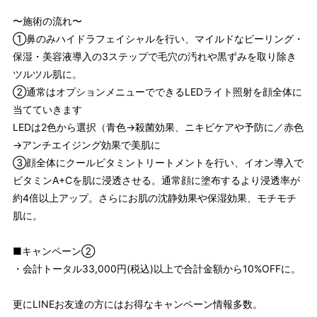
〜施術の流れ〜
①鼻のみハイドラフェイシャルを行い、マイルドなピーリング・
保湿・美容液導入の3ステップで毛穴の汚れや黒ずみを取り除き
ツルツル肌に。
②通常はオプションメニューでできるLEDライト照射を顔全体に
当てていきます
LEDは2色から選択（青色→殺菌効果、ニキビケアや予防に／赤色
→アンチエイジング効果で美肌に
③顔全体にクールビタミントリートメントを行い、イオン導入で
ビタミンA+Cを肌に浸透させる。通常顔に塗布するより浸透率が
約4倍以上アップ。さらにお肌の沈静効果や保湿効果、モチモチ
肌に。
■キャンペーン②
・会計トータル33,000円(税込)以上で合計金額から10%OFFに。
更にLINEお友達の方にはお得なキャンペーン情報多数。