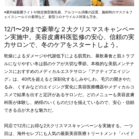
※紫外線殺菌ライトや熱交換型換気扇、アルコール消毒の設置、施術時のマスク＆フ
ェイスシールドの着用など、新型コロナウイルス対策も万全。
12/1〜29まで豪華な２大クリスマスキャンペー
ン実施中。美容皮膚科医監修の安心、信頼の実
力サロンで、冬のケアをスタートしよう。
乾燥によるダメージや代謝低下による肌荒れ、暴飲暴食と肌トラブ
ルになりやすい冬は肌のケアが大切な季節。本格的な美肌メンテナ
ンスにおすすめのメディカルエステサロン『アクティブエイジン
グ』は、40代を超えると深刻化するしみやしわ、毛穴の開きやた
るみ、くすみなどのエイジング変化に美容医療機器やメディカルコ
スメで結果を出すと定評があるサロンだ。どのメニューも美容皮膚
科医が体験し、納得のいくものだけを揃えているので、安心・信頼
できる点が大きな魅力だ。
同店で12月にお得な2大クリスマスキャンペーンを実施する。一つ
目は、海外セレブにも人気の最新美容医療トリートメント「ハイド