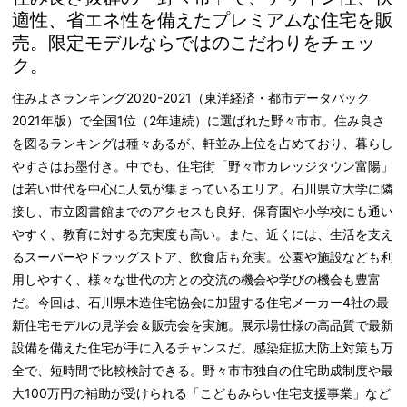
適性、省エネ性を備えたプレミアムな住宅を販
売。限定モデルならではのこだわりをチェッ
ク。
住みよさランキング2020-2021（東洋経済・都市データパック
2021年版）で全国1位（2年連続）に選ばれた野々市市。住み良さ
を図るランキングは種々あるが、軒並み上位を占めており、暮らし
やすさはお墨付き。中でも、住宅街「野々市カレッジタウン富陽」
は若い世代を中心に人気が集まっているエリア。石川県立大学に隣
接し、市立図書館までのアクセスも良好、保育園や小学校にも通い
やすく、教育に対する充実度も高い。また、近くには、生活を支え
るスーパーやドラッグストア、飲食店も充実。公園や施設なども利
用しやすく、様々な世代の方との交流の機会や学びの機会も豊富
だ。今回は、石川県木造住宅協会に加盟する住宅メーカー4社の最
新住宅モデルの見学会＆販売会を実施。展示場仕様の高品質で最新
設備を備えた住宅が手に入るチャンスだ。感染症拡大防止対策も万
全で、短時間で比較検討できる。野々市市独自の住宅助成制度や最
大100万円の補助が受けられる「こどもみらい住宅支援事業」など