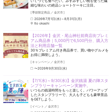
いくつでも食べたい。みずみずしい桃を使った繊
細な味わいの絶品ショートケーキに注目。
[
季節限定商品
／
金沢市
]
2026年7月1日(水)～8月31日(月)
Ito okashi
【2026年】金沢・尾山神社前商店街プレミ
アム商品券｜5,000円で6,500円分、購入方
法と利用店舗一覧
30％プレミアム付き商品券で、買い物やグルメを
お得に満喫しよう。
[
キャンペーン
／
金沢市
]
〜2026年9月30日(水)
【7/1(水)～9/30(水)】金沢銭湯 夏の陣スタ
ンプラリーキャンペーン実施中。
いつもの銭湯時間をもっと楽しく。パワーアップ
したスタンプラリーで、大人も子どもも豪華景品
をGETしよう。
[
イベント
／
金沢市
]