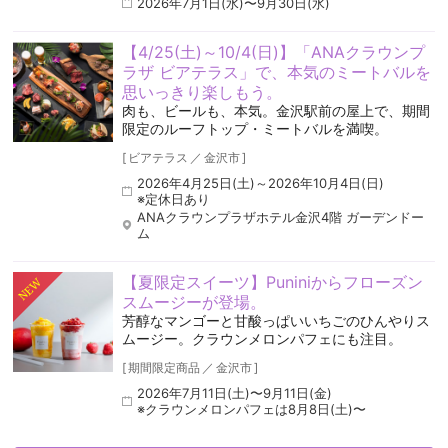
2026年7月1日(水)〜9月30日(水)
【4/25(土)～10/4(日)】「ANAクラウンプ
ラザ ビアテラス」で、本気のミートバルを
思いっきり楽しもう。
肉も、ビールも、本気。金沢駅前の屋上で、期間
限定のルーフトップ・ミートバルを満喫。
[
ビアテラス
／
金沢市
]
2026年4月25日(土)～2026年10月4日(日)
※定休日あり
ANAクラウンプラザホテル金沢4階 ガーデンドー
ム
【夏限定スイーツ】Puniniからフローズン
NEW
スムージーが登場。
芳醇なマンゴーと甘酸っぱいいちごのひんやりス
ムージー。クラウンメロンパフェにも注目。
[
期間限定商品
／
金沢市
]
2026年7月11日(土)〜9月11日(金)
※クラウンメロンパフェは8月8日(土)〜