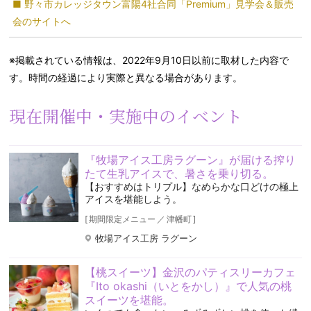
■ 野々市カレッジタウン富陽4社合同「Premium」見学会＆販売
会のサイトへ
※掲載されている情報は、2022年9月10日以前に取材した内容で
す。時間の経過により実際と異なる場合があります。
現在開催中・実施中のイベント
『牧場アイス工房ラグーン』が届ける搾り
たて生乳アイスで、暑さを乗り切る。
【おすすめはトリプル】なめらかな口どけの極上
アイスを堪能しよう。
[
期間限定メニュー
／
津幡町
]
牧場アイス工房 ラグーン
【桃スイーツ】金沢のパティスリーカフェ
『Ito okashi（いとをかし）』で人気の桃
スイーツを堪能。