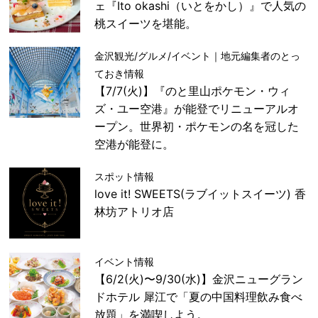
ェ『Ito okashi（いとをかし）』で人気の
桃スイーツを堪能。
金沢観光/グルメ/イベント｜地元編集者のとっ
ておき情報
【7/7(火)】『のと里山ポケモン・ウィ
ズ・ユー空港』が能登でリニューアルオ
ープン。世界初・ポケモンの名を冠した
空港が能登に。
スポット情報
love it! SWEETS(ラブイットスイーツ) 香
林坊アトリオ店
イベント情報
【6/2(火)〜9/30(水)】金沢ニューグラン
ドホテル 犀江で「夏の中国料理飲み食べ
放題」を満喫しよう。