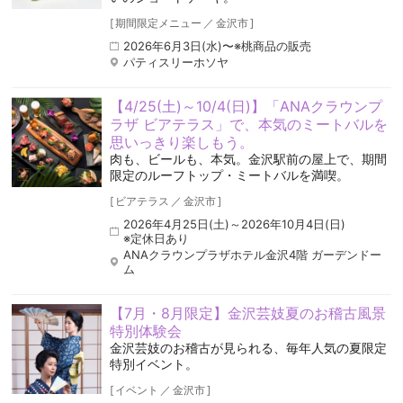
[
期間限定メニュー
／
金沢市
]
2026年6月3日(水)〜※桃商品の販売
パティスリーホソヤ
【4/25(土)～10/4(日)】「ANAクラウンプ
ラザ ビアテラス」で、本気のミートバルを
思いっきり楽しもう。
肉も、ビールも、本気。金沢駅前の屋上で、期間
限定のルーフトップ・ミートバルを満喫。
[
ビアテラス
／
金沢市
]
2026年4月25日(土)～2026年10月4日(日)
※定休日あり
ANAクラウンプラザホテル金沢4階 ガーデンドー
ム
【7月・8月限定】金沢芸妓夏のお稽古風景
特別体験会
金沢芸妓のお稽古が見られる、毎年人気の夏限定
特別イベント。
[
イベント
／
金沢市
]