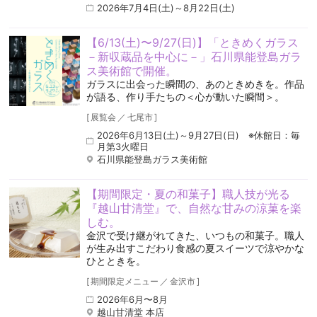
2026年7月4日(土)～8月22日(土)
【6/13(土)〜9/27(日)】「ときめくガラス
－新収蔵品を中心に－」石川県能登島ガラ
ス美術館で開催。
ガラスに出会った瞬間の、あのときめきを。作品
が語る、作り手たちの＜心が動いた瞬間＞。
[
展覧会
／
七尾市
]
2026年6月13日(土)～9月27日(日) ※休館日：毎
月第3火曜日
石川県能登島ガラス美術館
【期間限定・夏の和菓子】職人技が光る
『越山甘清堂』で、自然な甘みの涼菓を楽
しむ。
金沢で受け継がれてきた、いつもの和菓子。職人
が生み出すこだわり食感の夏スイーツで涼やかな
ひとときを。
[
期間限定メニュー
／
金沢市
]
2026年6月〜8月
越山甘清堂 本店