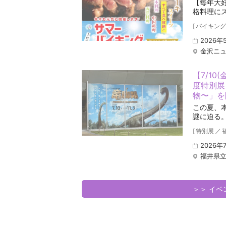
【毎年大
格料理に
[
バイキング
2026年
金沢ニュ
【7/10
度特別展
物〜」を
この夏、
謎に迫る
[
特別展
／
2026年
福井県
＞＞ イ