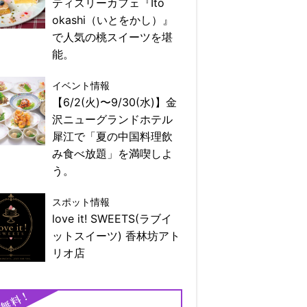
ティスリーカフェ『Ito
okashi（いとをかし）』
で人気の桃スイーツを堪
能。
イベント情報
【6/2(火)〜9/30(水)】金
沢ニューグランドホテル
犀江で「夏の中国料理飲
み食べ放題」を満喫しよ
う。
スポット情報
love it! SWEETS(ラブイ
ットスイーツ) 香林坊アト
リオ店