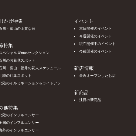
出かけ特集
イベント
石川・富山の上質な宿
本日開催のイベント
今週開催のイベント
現在開催中のイベント
節特集
今後開催のイベント
スペシャル X'masセレクション
石川のお花見スポット
新店情報
石川・富山・福井の花火スケジュール
北陸の紅葉スポット
最近オープンしたお店
北陸のイルミネーション＆ライトアッ
新商品
注目の新商品
の他特集
北陸のインフルエンサー
全国のインフルエンサー
海外のインフルエンサー