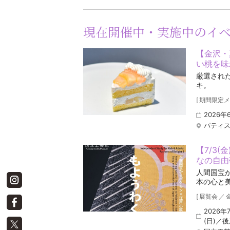
現在開催中・実施中のイ
【金沢・
い桃を味
厳選され
キ。
[
期間限定メ
2026
パティ
【7/3(
なの自由
人間国宝
本の心と
[
展覧会
／
2026年
(日)／