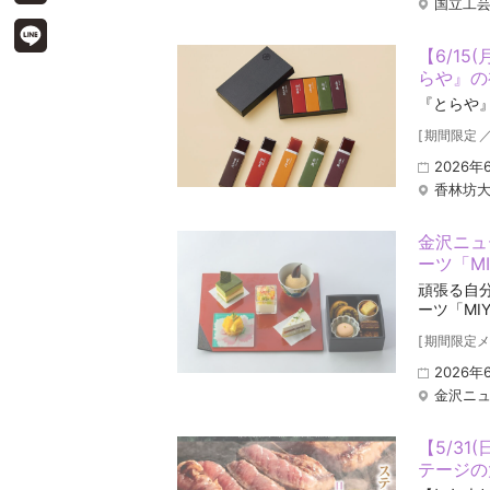
国立工
【6/15
らや』の
『とらや
[
期間限定
2026年
香林坊大
金沢ニュ
ーツ「M
頑張る自
ーツ「MIY
[
期間限定メ
2026年
金沢ニ
【5/31
テージの