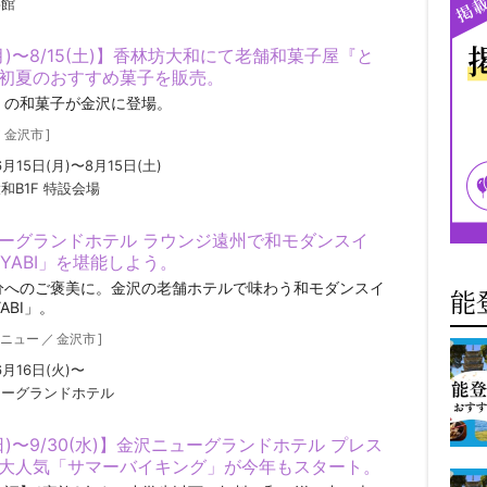
芸館
(月)〜8/15(土)】香林坊大和にて老舗和菓子屋『と
初夏のおすすめ菓子を販売。
』の和菓子が金沢に登場。
／
金沢市
]
6月15日(月)〜8月15日(土)
和B1F 特設会場
ーグランドホテル ラウンジ遠州で和モダンスイ
IYABI」を堪能しよう。
分へのご褒美に。金沢の老舗ホテルで味わう和モダンスイ
能
ABI」。
ニュー
／
金沢市
]
6月16日(火)〜
ューグランドホテル
(日)〜9/30(水)】金沢ニューグランドホテル プレス
大人気「サマーバイキング」が今年もスタート。