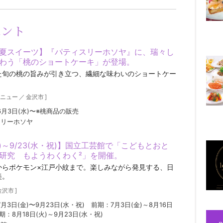
ベント
夏スイーツ】『パティスリーホソヤ』に、瑞々し
わう「桃のショートケーキ」が登場。
た旬の桃の旨みが引き立つ、繊細な味わいのショートケー
ニュー
／
金沢市
]
年6月3日(水)〜※桃商品の販売
スリーホソヤ
金)～9/23(水・祝)】国立工芸館で「こどもとおと
研究 もようわくわく²」を開催。
からポケモン×江戸小紋まで。楽しみながら発見する、日
美。
金沢市
]
7月3日(金)〜9月23日(水・祝) 前期：7月3日(金)～8月16日
後期：8月18日(火)～9月23日(水・祝)