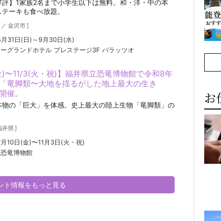
好評】1家族2名まで小学生以下は無料。和・洋・中の本
ステーキも食べ放題。
／
金沢市
]
5月31日(日)～9月30日(水)
ーグランドホテル プレステージ3F パラッツオ
(金)〜11/3(火・祝)】福井県立恐竜博物館で令和8年
「竜脚類〜大地を揺るがした地上最大の生き
開催。
お
本物の「巨大」を体感。史上最大の陸上生物「竜脚類」の
。
福井県
]
7月10日(金)〜11月3日(火・祝)
立恐竜博物館
ベント情報をもっと見る