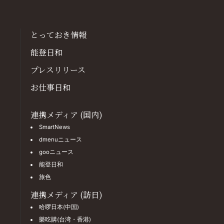
とっておき情報
能登日和
プレスリリース
お仕事日和
連携メディア (国内)
SmartNews
dmenuニュース
gooニュース
能登日和
旅色
連携メディア (訪日)
哈啰日本(中国)
樂吃購(台湾・香港)