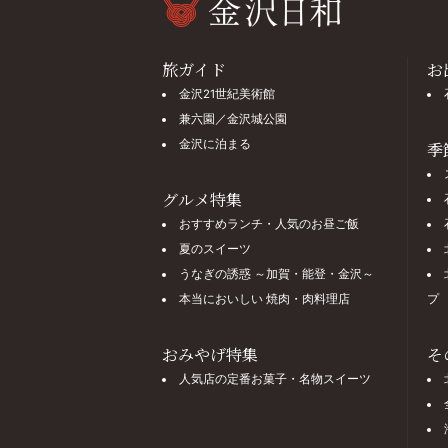
旅ガイド
お
金沢21世紀美術館
兼六園／金沢城公園
金沢に泊まる
季
グルメ特集
おすすめランチ・人気のお昼ご飯
夏のスイーツ
うなぎの誘惑 ～加賀・能登・金沢～
本当においしい 焼肉・肉料理店
プ
おみやげ特集
そ
人気店の定番お菓子・名物スイーツ