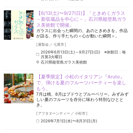
【6/13(土)〜9/27(日)】「ときめくガラス
－新収蔵品を中心に－」石川県能登島ガラ
ス美術館で開催。
ガラスに出会った瞬間の、あのときめきを。作品
が語る、作り手たちの＜心が動いた瞬間＞。
[
展覧会
／
七尾市
]
2026年6月13日(土)～9月27日(日) ※休館日：毎
月第3火曜日
石川県能登島ガラス美術館
【夏季限定】小松のイタリアン『Aruto』
で、弾ける夏のフルーツパーティーを楽し
もう。
7月は桃、8月はブドウとブルーベリー。みずみず
しい夏のフルーツを存分に味わう特別なひとと
き。
[
アフタヌーンティー
／
小松市
]
2026年7月1日(水)〜8月31日(月)