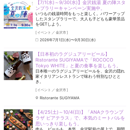
【7/1(水)～9/30(水)】金沢銭湯 夏の陣スタ
ンプラリーキャンペーン実施中。
いつもの銭湯時間をもっと楽しく。パワーアップ
したスタンプラリーで、大人も子どもも豪華景品
をGETしよう。
[
イベント
／
金沢市
]
2026年7月1日(水)〜9月30日(水)
【日本初のラグジュアリービール】
Ristorante SUGIYAMAで「ROCOCO
Tokyo WHITE」と夏の食事を楽しもう。
日本唯一のラグジュアリービールを、金沢の隠れ
家イタリアンレストランで味わう特別なひとと
き。
[
イベント
／
金沢市
]
Ristorante SUGIYAMA
【4/25(土)～10/4(日)】「ANAクラウンプ
ラザ ビアテラス」で、本気のミートバルを
思いっきり楽しもう。
肉も、ビールも、本気。金沢駅前の屋上で、期間