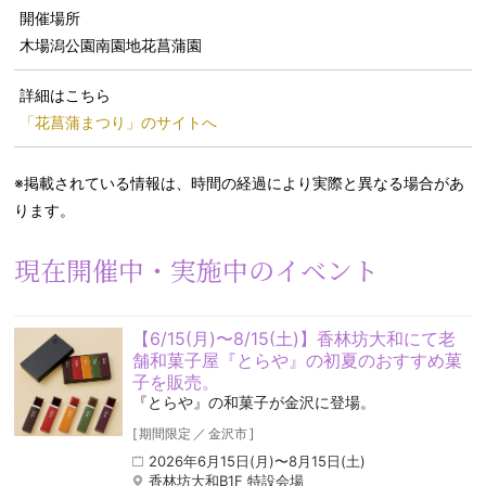
開催場所
木場潟公園南園地花菖蒲園
詳細はこちら
「花菖蒲まつり」のサイトへ
※掲載されている情報は、時間の経過により実際と異なる場合があ
ります。
現在開催中・実施中のイベント
【6/15(月)〜8/15(土)】香林坊大和にて老
舗和菓子屋『とらや』の初夏のおすすめ菓
子を販売。
『とらや』の和菓子が金沢に登場。
[
期間限定
／
金沢市
]
2026年6月15日(月)〜8月15日(土)
香林坊大和B1F 特設会場