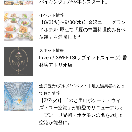
バイキング」が今年もスタート。
イベント情報
【6/2(火)〜9/30(水)】金沢ニューグラン
ドホテル 犀江で「夏の中国料理飲み食べ
放題」を満喫しよう。
スポット情報
love it! SWEETS(ラブイットスイーツ) 香
林坊アトリオ店
金沢観光/グルメ/イベント｜地元編集者のとっ
ておき情報
【7/7(火)】『のと里山ポケモン・ウィ
ズ・ユー空港』が能登でリニューアルオ
ープン。世界初・ポケモンの名を冠した
空港が能登に。