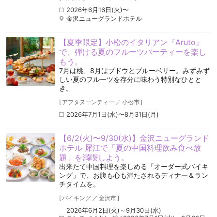
2026年6月16日(火)〜
金沢ニューグランドホテル
【夏季限定】小松のイタリアン『Aruto』
で、弾ける夏のフルーツパーティーを楽し
もう。
7月は桃、8月はブドウとブルーベリー。みずみず
しい夏のフルーツを存分に味わう特別なひとと
き。
[
アフタヌーンティー
／
小松市
]
2026年7月1日(水)〜8月31日(月)
【6/2(火)〜9/30(水)】金沢ニューグランド
ホテル 犀江で「夏の中国料理飲み食べ放
題」を満喫しよう。
出来たて中国料理を楽しめる「オーダー式バイキ
ング」で、お腹も心も満たされるディナー＆ラン
チタイムを。
[
バイキング
／
金沢市
]
2026年6月2日(火)～9月30日(水)