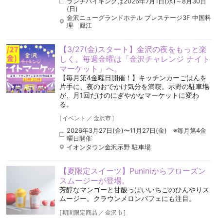
ランチバイキングは2026年7月1日(水)～8月30日
(日)
金沢ニューグランドホテル プレステージ3F 中国料
理 犀江
【3/27(金)スタート】金沢の夜をもっと楽
しく。毎週金曜は「金沢チャレンジ ナイト
マーケット」へ。
【毎月第4金曜日開催！】キッチンカーごはんを
片手に、夜のおでかけ気分を満喫。示野の駐車場
が、月1回だけのにぎやかなマーケットに変わ
る。
[
イベント
／
金沢市
]
2026年3月27日(金)〜11月27日(金) ※毎月第4金
曜日開催
イオンタウン金沢示野 駐車場
【夏限定スイーツ】Puniniからフローズン
スムージーが登場。
芳醇なマンゴーと甘酸っぱいいちごのひんやりス
ムージー。クラウンメロンパフェにも注目。
[
期間限定商品
／
金沢市
]