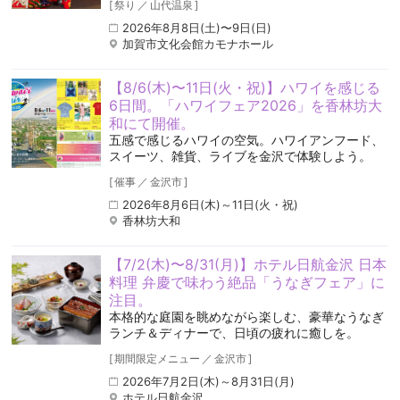
[
祭り
／
山代温泉
]
2026年8月8日(土)〜9日(日)
加賀市文化会館カモナホール
【8/6(木)〜11日(火・祝)】ハワイを感じる
6日間。「ハワイフェア2026」を香林坊大
和にて開催。
五感で感じるハワイの空気️。ハワイアンフード、
スイーツ、雑貨、ライブを金沢で体験しよう。
[
催事
／
金沢市
]
2026年8月6日(木)～11日(火・祝)
香林坊大和
【7/2(木)〜8/31(月)】ホテル日航金沢 日本
料理 弁慶で味わう絶品「うなぎフェア」に
注目。
本格的な庭園を眺めながら楽しむ、豪華なうなぎ
ランチ＆ディナーで、日頃の疲れに癒しを。
[
期間限定メニュー
／
金沢市
]
2026年7月2日(木)～8月31日(月)
ホテル日航金沢