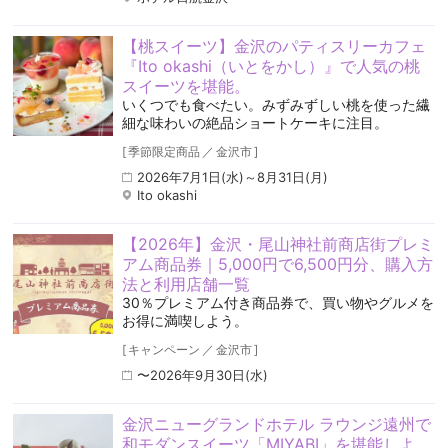
【桃スイーツ】金沢のパティスリーカフェ
『Ito okashi（いとをかし）』で人気の桃
スイーツを堪能。
いくつでも食べたい。みずみずしい桃を使った繊
細な味わいの絶品ショートケーキに注目。
[
季節限定商品
／
金沢市
]
2026年7月1日(水)～8月31日(月)
Ito okashi
【2026年】金沢・尾山神社前商店街プレミ
アム商品券｜5,000円で6,500円分、購入方
法と利用店舗一覧
30％プレミアム付き商品券で、買い物やグルメを
お得に満喫しよう。
[
キャンペーン
／
金沢市
]
〜2026年9月30日(水)
金沢ニューグランドホテル ラウンジ遠州で
和モダンスイーツ「MIYABI」を堪能しよ