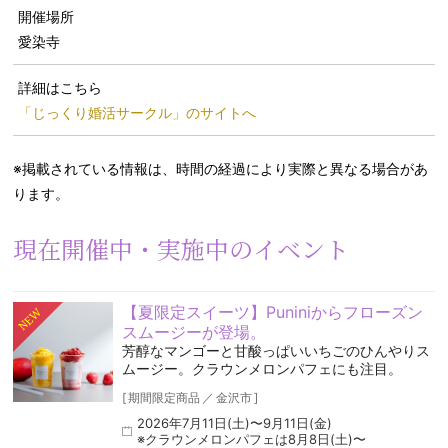
開催場所
愛染寺
詳細はこちら
「じっくり婚活サークル」のサイトへ
※掲載されている情報は、時間の経過により実際と異なる場合があ
ります。
現在開催中・実施中のイベント
【夏限定スイーツ】Puniniからフローズン
NEW
スムージーが登場。
芳醇なマンゴーと甘酸っぱいいちごのひんやりス
ムージー。クラウンメロンパフェにも注目。
[
期間限定商品
／
金沢市
]
2026年7月11日(土)〜9月11日(金)
※クラウンメロンパフェは8月8日(土)〜