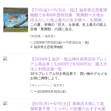
【7/10(金)〜11/3(火・祝)】福井県立恐竜博
物館で令和8年度特別展「竜脚類〜大地を
揺るがした地上最大の生き物〜」を開催。
この夏、本物の「巨大」を体感。史上最大の陸上
生物「竜脚類」の謎に迫る。
[
特別展
／
福井県
]
2026年7月10日(金)〜11月3日(火・祝)
福井県立恐竜博物館
【2026年】金沢・尾山神社前商店街プレミ
アム商品券｜5,000円で6,500円分、購入方
法と利用店舗一覧
30％プレミアム付き商品券で、買い物やグルメを
お得に満喫しよう。
[
キャンペーン
／
金沢市
]
〜2026年9月30日(水)
【6/15(月)〜8/15(土)】香林坊大和にて老
舗和菓子屋『とらや』の初夏のおすすめ菓