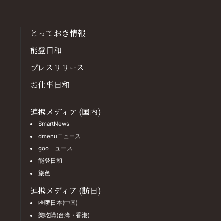
とっておき情報
能登日和
プレスリリース
お仕事日和
連携メディア (国内)
SmartNews
dmenuニュース
gooニュース
能登日和
旅色
連携メディア (訪日)
哈啰日本(中国)
樂吃購(台湾・香港)