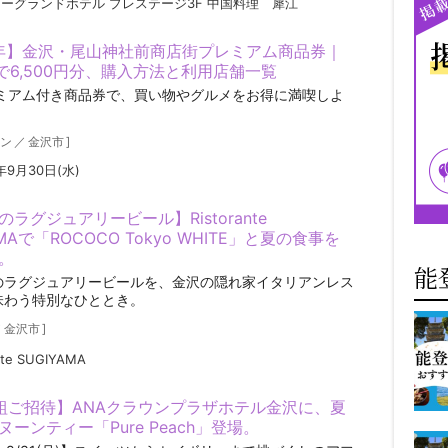
ーグランドホテル プレステージ3F 中国料理 犀江
6年】金沢・尾山神社前商店街プレミアム商品券｜
円で6,500円分、購入方法と利用店舗一覧
レミアム付き商品券で、買い物やグルメをお得に満喫しよ
ン
／
金沢市
]
年9月30日(水)
ラグジュアリービール】Ristorante
AMAで「ROCOCO Tokyo WHITE」と夏の食事を
。
能
のラグジュアリービールを、金沢の隠れ家イタリアンレス
味わう特別なひととき。
／
金沢市
]
nte SUGIYAMA
組ご招待】ANAクラウンプラザホテル金沢に、夏
ーンティー「Pure Peach」登場。