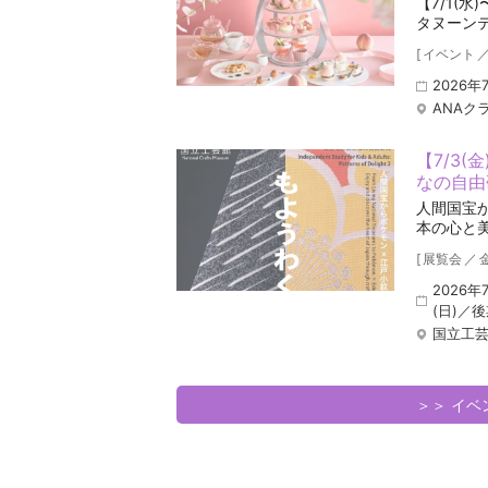
【7/1(
タヌーン
[
イベント
2026年
ANAク
【7/3(
なの自由
人間国宝
本の心と
[
展覧会
／
2026年
(日)／
国立工
＞＞ イ