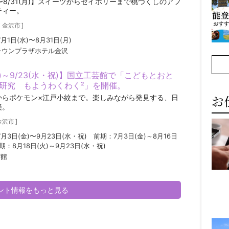
水)〜8/31(月)】スイーツからセイボリーまで桃づくしのアフ
ティー。
／
金沢市
]
7月1日(水)〜8月31日(月)
ラウンプラザホテル金沢
金)～9/23(水・祝)】国立工芸館で「こどもとおと
研究 もようわくわく²」を開催。
お
からポケモン×江戸小紋まで。楽しみながら発見する、日
美。
金沢市
]
7月3日(金)〜9月23日(水・祝) 前期：7月3日(金)～8月16日
後期：8月18日(火)～9月23日(水・祝)
芸館
ベント情報をもっと見る