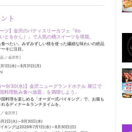
ベント
ーツ】金沢のパティスリーカフェ『Ito
hi（いとをかし）』で人気の桃スイーツを堪能。
も食べたい。みずみずしい桃を使った繊細な味わいの絶品
ケーキに注目。
品
／
金沢市
]
7月1日(水)～8月31日(月)
hi
火)〜9/30(水)】金沢ニューグランドホテル 犀江で
国料理飲み食べ放題」を満喫しよう。
中国料理を楽しめる「オーダー式バイキング」で、お腹も
されるディナー＆ランチタイムを。
／
金沢市
]
6月2日(火)～9月30日(水)
イキングは2026年7月1日(水)～8月30日(日)