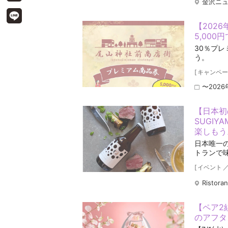
金沢ニュ
【202
5,000
30％プ
う。
[
キャンペー
〜2026
【日本初の
SUGIY
楽しもう
日本唯一
トランで
[
イベント
Ristora
【ペア2
のアフタヌ