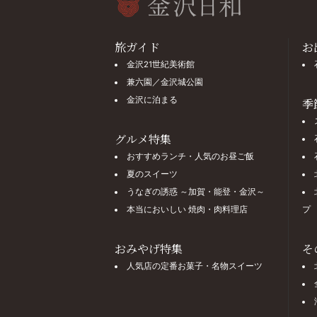
旅ガイド
お
金沢21世紀美術館
兼六園／金沢城公園
金沢に泊まる
季
グルメ特集
おすすめランチ・人気のお昼ご飯
夏のスイーツ
うなぎの誘惑 ～加賀・能登・金沢～
本当においしい 焼肉・肉料理店
プ
おみやげ特集
そ
人気店の定番お菓子・名物スイーツ