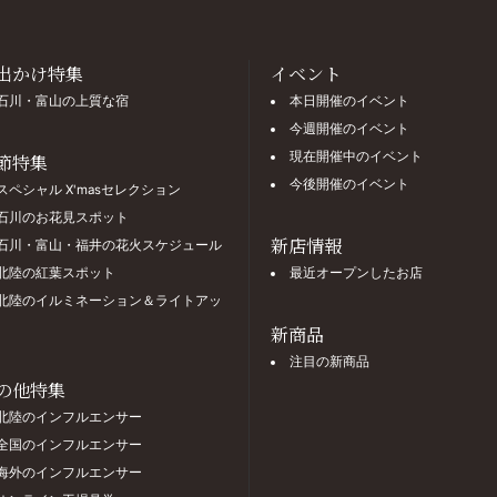
出かけ特集
イベント
石川・富山の上質な宿
本日開催のイベント
今週開催のイベント
現在開催中のイベント
節特集
今後開催のイベント
スペシャル X'masセレクション
石川のお花見スポット
新店情報
石川・富山・福井の花火スケジュール
北陸の紅葉スポット
最近オープンしたお店
北陸のイルミネーション＆ライトアッ
新商品
注目の新商品
の他特集
北陸のインフルエンサー
全国のインフルエンサー
海外のインフルエンサー