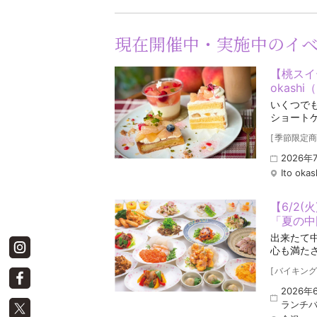
現在開催中・実施中のイ
【桃スイ
okas
いくつで
ショート
[
季節限定商
2026年
Ito okas
【6/2(
「夏の中
出来たて
心も満た
[
バイキング
2026年
ランチバ