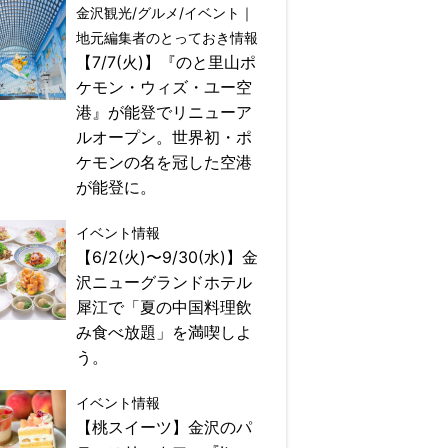
金沢観光/グルメ/イベント｜
地元編集者のとっておき情報
【7/7(火)】『のと里山ポ
ケモン・ウィズ・ユー空
港』が能登でリニューア
ルオープン。世界初・ポ
ケモンの名を冠した空港
が能登に。
イベント情報
【6/2(火)〜9/30(水)】金
沢ニューグランドホテル
犀江で「夏の中国料理飲
み食べ放題」を満喫しよ
う。
イベント情報
【桃スイーツ】金沢のパ