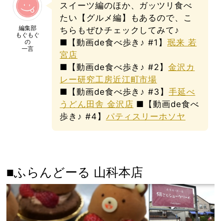
スイーツ編のほか、ガッツリ食べ
たい【グルメ編】もあるので、こ
編集部
ちらもぜひチェックしてみて♪
もぐもぐ
■【動画de食べ歩き♪ #1】
珉来 若
の
一言
宮店
■【動画de食べ歩き♪ #2】
金沢カ
レー研究工房近江町市場
■【動画de食べ歩き♪ #3】
手延べ
うどん田舎 金沢店
■【動画de食べ
歩き♪ #4】
パティスリーホソヤ
■ふらんどーる 山科本店