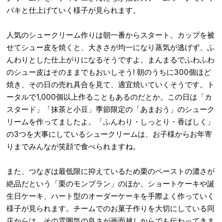
パキと仕上げていく様子が見られます。
人気のシュークリーム作りは朝一番からスタート。カップを被
せてシュー皮を焼くと、大きさが均一になり蒸気が逃げず、ふ
んわりとした仕上がりになるそうですよ。まんまるでふわふわ
のシュー皮はそのままでもおいしそう! 朝のうちに300個ほど
焼き、その日の売れ具合を見て、適宜焼いていくそうです。ト
ータルで1,000個以上作ることもあるのだとか。この日は「カ
スタード」「抹茶と小豆」季節限定の「あまおう」のシューク
リームを作ってましたよ。「ふんわり・しっとり・香ばしく」
の3つを大事にしているシュークリームは、お子様からお年寄
りまでみんなが笑顔で食べられますね。
また、つなぎは最低限に抑えているため栗のペーストの濃さが
絶品だという「栗のモンブラン」のほか、ショートケーキや誕
生日ケーキ、ハート型のオーダーケーキを手際よく作っていく
様子が見られます。チームでのお菓子作りを大切にしている同
店からは、その雰囲気の良さが画面越しからでも伝わってきま