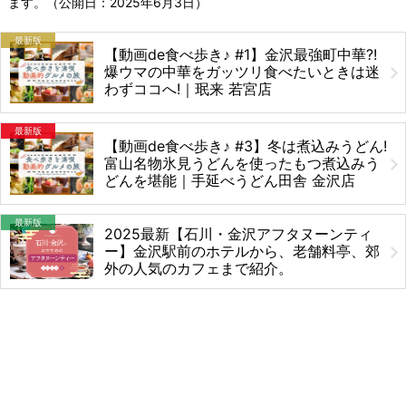
ます。（公開日：
2025年6月3日
）
最新版
【動画de食べ歩き♪ #1】金沢最強町中華?!
爆ウマの中華をガッツリ食べたいときは迷
わずココへ!｜珉来 若宮店
最新版
【動画de食べ歩き♪ #3】冬は煮込みうどん!
富山名物氷見うどんを使ったもつ煮込みう
どんを堪能｜手延べうどん田舎 金沢店
最新版
2025最新【石川・金沢アフタヌーンティ
ー】金沢駅前のホテルから、老舗料亭、郊
外の人気のカフェまで紹介。