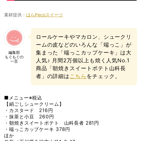
素材提供：
はらPecoスイーツ
ロールケーキやマカロン、シュークリ
ームの皮などのいろんな「端っこ」が
集まった「端っこカップケーキ」は大
編集部
もぐもぐの
人気♪ 月間2万個以上も焼く人気No.1
一言
商品「朝焼きスイートポテト山科長
者」の詳細は
こちら
をチェック。
■メニュー※税込
【絹ごしシュークリーム】
・カスタード 216円
・抹茶と小豆 260円
・朝焼きスイートポテト 山科長者 281円
・端っこカップケーキ 378円
ほか