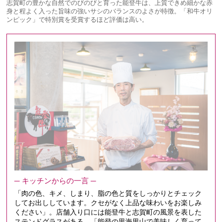
志賀町の豊かな自然でのびのびと育った能登牛は、上質できめ細かな赤
身と程よく入った旨味の強いサシのバランスのよさが特徴。「和牛オリ
ンピック」で特別賞を受賞するほど評価は高い。
─ キッチンからの一言 ─
「肉の色、キメ、しまり、脂の色と質をしっかりとチェック
してお出ししています。クセがなく上品な味わいをお楽しみ
ください」。店舗入り口には能登牛と志賀町の風景を表した
ステンドグラスがある。「能登の里海里山で美味しく育って