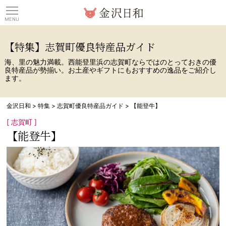
観光情報サイト 金沢日
【特集】志賀町優良特産品ガイド
海、里の魅力満載。西能登里浜の志賀町ならではのとっておきの優
良特産品が勢揃い。お土産やギフトにもおすすめの逸品をご紹介し
ます。
金沢日和
>
特集
>
志賀町優良特産品ガイド
>
【能登牛】
[ 志賀町 ]
【能登牛】