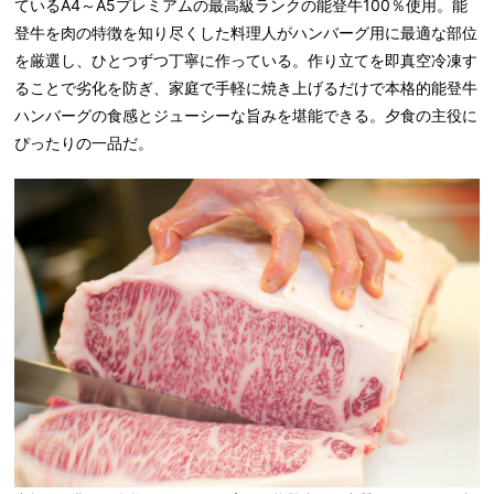
ているA4～A5プレミアムの最高級ランクの能登牛100％使用。能
登牛を肉の特徴を知り尽くした料理人がハンバーグ用に最適な部位
を厳選し、ひとつずつ丁寧に作っている。作り立てを即真空冷凍す
ることで劣化を防ぎ、家庭で手軽に焼き上げるだけで本格的能登牛
ハンバーグの食感とジューシーな旨みを堪能できる。夕食の主役に
ぴったりの一品だ。