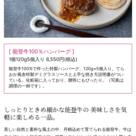
[ 能登牛100％ハンバーグ ]
1個120g5個入り 6,550円(税込)
能登牛100%で作った特製ハンバーグ。120g×5個入り。てら
おか風舎特製デミグラスソースと上手な焼き方説明書がつい
ている。化粧箱に入っており、贈答にもぴったり。（写真は
調理の一例です）。
しっとりときめ細かな能登牛の 美味しさを気
軽に楽しめる一品。
美しい自然と素朴な風土の中、丹精込めて育てられる能登牛。牛は