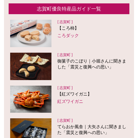
志賀町優良特産品ガイド一覧
[ 志賀町 ]
【ころ柿】
ころダック
[ 志賀町 ]
御菓子のこぼり｜小堀さんに聞きま
した「震災と復興への思い」
[ 志賀町 ]
【紅ズワイガニ】
紅ズワイガニ
[ 志賀町 ]
てらおか風舎｜大矢さんに聞きまし
た「震災と復興への思い」