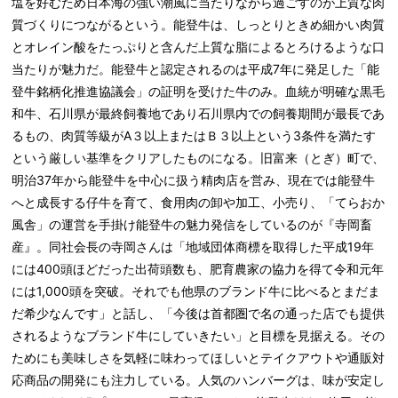
塩を好むため日本海の強い潮風に当たりながら過ごすのが上質な肉
質づくりにつながるという。能登牛は、しっとりときめ細かい肉質
とオレイン酸をたっぷりと含んだ上質な脂によるとろけるような口
当たりが魅力だ。能登牛と認定されるのは平成7年に発足した「能
登牛銘柄化推進協議会」の証明を受けた牛のみ。血統が明確な黒毛
和牛、石川県が最終飼養地であり石川県内での飼養期間が最長であ
るもの、肉質等級がA３以上またはＢ３以上という3条件を満たす
という厳しい基準をクリアしたものになる。旧富来（とぎ）町で、
明治37年から能登牛を中心に扱う精肉店を営み、現在では能登牛
へと成長する仔牛を育て、食用肉の卸や加工、小売り、「てらおか
風舎」の運営を手掛け能登牛の魅力発信をしているのが『寺岡畜
産』。同社会長の寺岡さんは「地域団体商標を取得した平成19年
には400頭ほどだった出荷頭数も、肥育農家の協力を得て令和元年
には1,000頭を突破。それでも他県のブランド牛に比べるとまだま
だ希少なんです」と話し、「今後は首都圏で名の通った店でも提供
されるようなブランド牛にしていきたい」と目標を見据える。その
ためにも美味しさを気軽に味わってほしいとテイクアウトや通販対
応商品の開発にも注力している。人気のハンバーグは、味が安定し