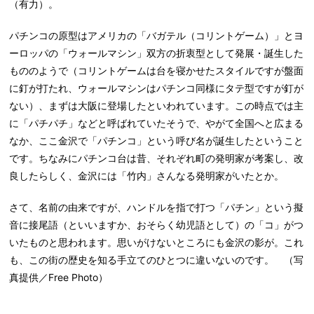
（有力）。
パチンコの原型はアメリカの「バガテル（コリントゲーム）」とヨ
ーロッパの「ウォールマシン」双方の折衷型として発展・誕生した
もののようで（コリントゲームは台を寝かせたスタイルですが盤面
に釘が打たれ、ウォールマシンはパチンコ同様にタテ型ですが釘が
ない）、まずは大阪に登場したといわれています。この時点では主
に「パチパチ」などと呼ばれていたそうで、やがて全国へと広まる
なか、ここ金沢で「パチンコ」という呼び名が誕生したということ
です。ちなみにパチンコ台は昔、それぞれ町の発明家が考案し、改
良したらしく、金沢には「竹内」さんなる発明家がいたとか。
さて、名前の由来ですが、ハンドルを指で打つ「パチン」という擬
音に接尾語（といいますか、おそらく幼児語として）の「コ」がつ
いたものと思われます。思いがけないところにも金沢の影が。これ
も、この街の歴史を知る手立てのひとつに違いないのです。 （写
真提供／Free Photo）