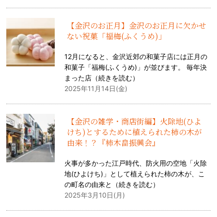
【金沢のお正月】金沢のお正月に欠かせ
ない祝菓「福梅(ふくうめ)」
12月になると、金沢近郊の和菓子店には正月の
和菓子「福梅(ふくうめ)」が並びます。 毎年決
まった店（
続きを読む
）
2025年11月14日(金)
【金沢の雑学・商店街編】火除地(ひよ
けち)とするために植えられた柿の木が
由来！？『柿木畠振興会』
火事が多かった江戸時代、防火用の空地「火除
地(ひよけち)」として植えられた柿の木が、こ
の町名の由来と（
続きを読む
）
2025年3月10日(月)