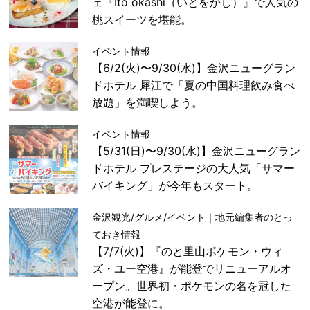
ェ『Ito okashi（いとをかし）』で人気の
桃スイーツを堪能。
イベント情報
【6/2(火)〜9/30(水)】金沢ニューグラン
ドホテル 犀江で「夏の中国料理飲み食べ
放題」を満喫しよう。
イベント情報
【5/31(日)〜9/30(水)】金沢ニューグラン
ドホテル プレステージの大人気「サマー
バイキング」が今年もスタート。
金沢観光/グルメ/イベント｜地元編集者のとっ
ておき情報
【7/7(火)】『のと里山ポケモン・ウィ
ズ・ユー空港』が能登でリニューアルオ
ープン。世界初・ポケモンの名を冠した
空港が能登に。