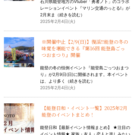
石川県能登地方のVtuber「勇者ノト」のコラボ
レーションイベント『マリン交通のっとる!』が
2月末ま（
続きを読む
）
2025年2月4日(火)
※開催中止【2/9(日)】復活‼能登の冬の
味覚を堪能できる『第16回 能登島ごっ
つおまつり』開催
能登の冬の恒例イベント『能登島ごっつおまつ
り』が2月9日(日)に開催されます。本イベント
は、より多く（
続きを読む
）
2025年2月4日(火)
【能登日和・イベント一覧】2025年2月
能登のイベントまとめ！
能登日和【最新イベント情報まとめ】 ★注目の
イベント情報★ 家族・友人・恋人と楽しみたい