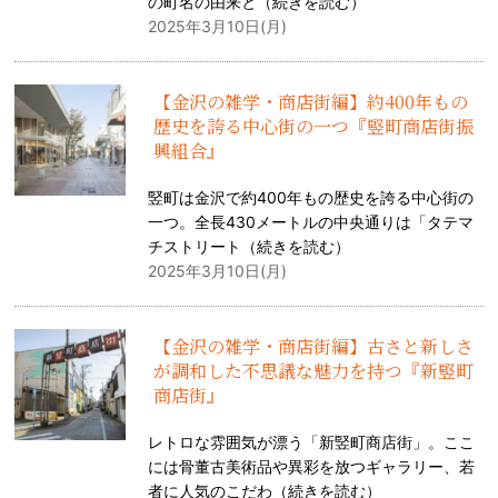
の町名の由来と（
続きを読む
）
2025年3月10日(月)
【金沢の雑学・商店街編】約400年もの
歴史を誇る中心街の一つ『竪町商店街振
興組合』
竪町は金沢で約400年もの歴史を誇る中心街の
一つ。全長430メートルの中央通りは「タテマ
チストリート（
続きを読む
）
2025年3月10日(月)
【金沢の雑学・商店街編】古さと新しさ
が調和した不思議な魅力を持つ『新竪町
商店街』
レトロな雰囲気が漂う「新竪町商店街」。ここ
には骨董古美術品や異彩を放つギャラリー、若
者に人気のこだわ（
続きを読む
）