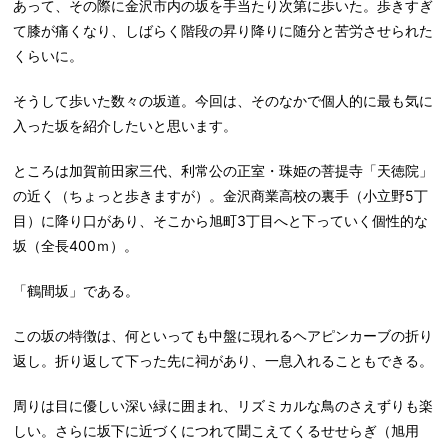
あって、その際に金沢市内の坂を手当たり次第に歩いた。歩きすぎ
て膝が痛くなり、しばらく階段の昇り降りに随分と苦労させられた
くらいに。
そうして歩いた数々の坂道。今回は、そのなかで個人的に最も気に
入った坂を紹介したいと思います。
ところは加賀前田家三代、利常公の正室・珠姫の菩提寺「天徳院」
の近く（ちょっと歩きますが）。金沢商業高校の裏手（小立野5丁
目）に降り口があり、そこから旭町3丁目へと下っていく個性的な
坂（全長400ｍ）。
「鶴間坂」である。
この坂の特徴は、何といっても中盤に現れるヘアピンカーブの折り
返し。折り返して下った先に祠があり、一息入れることもできる。
周りは目に優しい深い緑に囲まれ、リズミカルな鳥のさえずりも楽
しい。さらに坂下に近づくにつれて聞こえてくるせせらぎ（旭用