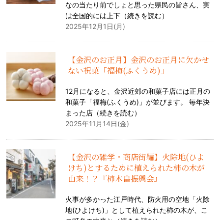
なの当たり前でしょと思った県民の皆さん、実
は全国的には上下（
続きを読む
）
2025年12月1日(月)
【金沢のお正月】金沢のお正月に欠かせ
ない祝菓「福梅(ふくうめ)」
12月になると、金沢近郊の和菓子店には正月の
和菓子「福梅(ふくうめ)」が並びます。 毎年決
まった店（
続きを読む
）
2025年11月14日(金)
【金沢の雑学・商店街編】火除地(ひよ
けち)とするために植えられた柿の木が
由来！？『柿木畠振興会』
火事が多かった江戸時代、防火用の空地「火除
地(ひよけち)」として植えられた柿の木が、こ