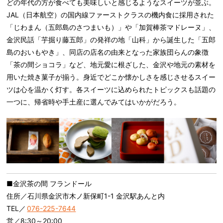
どの年代の方が食べても美味しいと感じるようなスイーツが並ぶ。
JAL（日本航空）の国内線ファーストクラスの機内食に採用された
「じわまん（五郎島のさつまいも）」や「加賀棒茶マドレーヌ」、
金沢民話「芋掘り藤五郎」の発祥の地「山科」から誕生した「五郎
島のおいもやき」、同店の店名の由来となった家族団らんの象徴
「茶の間ショコラ」など、地元愛に根ざした、金沢や地元の素材を
用いた焼き菓子が揃う。身近でどこか懐かしさを感じさせるスイー
ツは心を温かく灯す。各スイーツに込められたトピックスも話題の
一つに、帰省時や手土産に選んでみてはいかがだろう。
■金沢茶の間 フランドール
住所／石川県金沢市木ノ新保町1-1 金沢駅あんと内
TEL／
076-225-7644
営／8:30～20:00