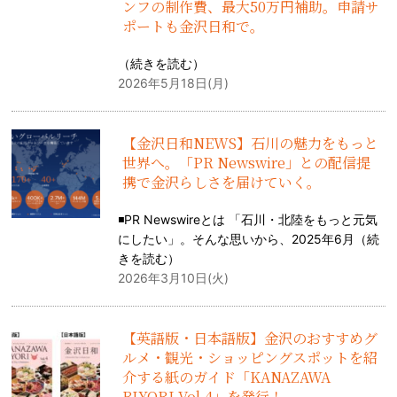
ンフの制作費、最大50万円補助。申請サ
ポートも金沢日和で。
（
続きを読む
）
2026年5月18日(月)
【金沢日和NEWS】石川の魅力をもっと
世界へ。「PR Newswire」との配信提
携で金沢らしさを届けていく。
◾️PR Newswireとは 「石川・北陸をもっと元気
にしたい」。そんな思いから、2025年6月（
続
きを読む
）
2026年3月10日(火)
【英語版・日本語版】金沢のおすすめグ
ルメ・観光・ショッピングスポットを紹
介する紙のガイド「KANAZAWA
BIYORI Vol.4」を発行！