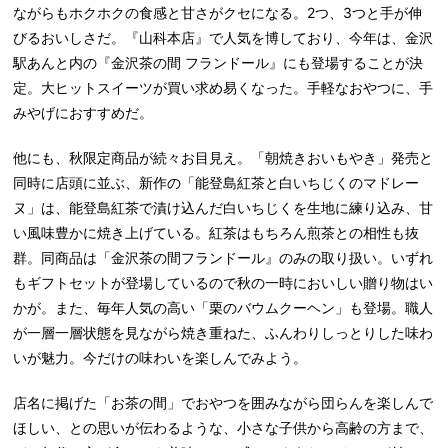
ながらもホクホクの食感と甘さがクセになる。2つ、3つと手が伸
びるおいしさだ。『山科本店』で人気を博しており、今年は、金沢
駅あんと内の『金沢茶の間 フランドール』にも登場することが決
定。大ヒットスイーツが買い求め易くなった。手軽なおやつに、手
みやげにおすすめだ。
他にも、秋限定商品が続々お目見え。「朝焼きおいもやき」発売と
同時に店頭に並ぶ、新作の「能登島紅茶と白いちじくのマドレー
ヌ」は、能登島紅茶で漬け込んだ白いちじくを生地に練り込み、甘
い風味豊かに焼き上げている。紅茶はもちろん煎茶との相性も抜
群。同商品は「金沢茶の間フランドール』のみの取り扱い。いずれ
もギフトセットが登場しているので秋の一時においしい贈り物はい
かが。また、毎年人気の高い「栗のバウムクーヘン」も登場。職人
が一層一層状態を見ながら焼き重ねた、ふんわりしっとりした味わ
いが魅力。今だけの味わいを楽しんでみよう。
店名に掲げた「お茶の間」でおやつを囲みながら団らんを楽しんで
ほしい、との思いが伝わるような、小さな子供から高齢の方まで、