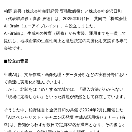
柏野 真吾（株式会社柏野経営 専務取締役）と株式会社金沢日和
（代表取締役：喜多 辰徳）は、2025年9月1日、共同で「株式会社
AI-Brain（エーアイブレイン）」を設立しました。
AI-Brainは、生成AIの教育（研修）から実装、運用までを一貫して
提供し、地域企業の生産性向上と意思決定の高度化を支援する専門
会社です。
■設立の背景
生成AIは、文章作成・画像処理・データ分析などの実務分野におい
て急速に実用化が進んでいます。
しかし、北陸をはじめとする地域では、「導入方法がわからない」
「現場に定着しない」といった課題が依然として存在しています。
そうした中、柏野経営と金沢日和の共催で2024年2月に開催した
「AIスペシャリスト・チャエン氏登壇 生成AI活用術セミナー」(有
料)は、告知からわずか数日で定員37名が満席となり、その後もオ
ンラインを含め、合計4回のセミナーを開催しました。