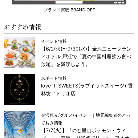
ブランド買取 BRAND OFF
おすすめ情報
イベント情報
【6/2(火)〜9/30(水)】金沢ニューグラン
ドホテル 犀江で「夏の中国料理飲み食べ
放題」を満喫しよう。
スポット情報
love it! SWEETS(ラブイットスイーツ) 香
林坊アトリオ店
金沢観光/グルメ/イベント｜地元編集者のとっ
ておき情報
【7/7(火)】『のと里山ポケモン・ウィ
ズ・ユー空港』が能登でリニューアルオ