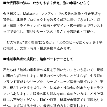
■金沢日和の強み—わかりやすく伝え、別の市場へひらく
金沢日和は、Makuake（マクアケ）での多数の制作・伴走実績を
背景に、北陸発プロジェクトを数多く成功に導いてきました。取
材・撮影・ライティング・動画・デザイン・広告運用までワンスト
ップで提供し、商品やサービスの「良さ」を言語化・可視化。
「どの写真が“買う理由”になるか」「どのコピーが届くか」を丁寧
に検討し、文章・写真・構成を磨き込みます。
■地域事業者の成長に、編集パートナーとして
私たちは「地域の事業者の成長を手伝いたい」という思いで、規模
に関わらず並走します。単発のページ制作にとどまらず、中長期の
ブランド育成やシリーズ化、シーズ・ニーズ探索の壁打ちまで、実
務に根ざした支援を提供。た、助成金・補助金の対象となるクラフ
ァンもあります。北陸発の取り組みを前に進めたい方は、どうぞ気
軽にお声がけください。目的や時期、概算が未確定でも問題ありま
せん。まずは状況を伺い、最適な進め方をご提案します。