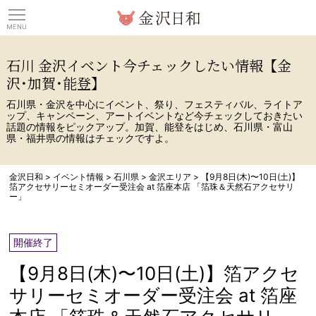
観光情報サイト 金沢日
石川 金沢イベント今チェックしたい情報【金
沢･加賀･能登】
石川県・金沢を中心にイベント、祭り、フェスティバル、ライトア
ップ、キャンペーン、アートイベントなど今チェックしておきたい
話題の情報をピックアップ。加賀、能登をはじめ、石川県・富山
県・福井県の情報はチェックですよ。
金沢日和
>
イベント情報
>
石川県
>
金沢エリア
>
【9月8日(木)〜10日(土)】
箔アクセサリーセミオーダー受注会 at 箔座本店 「箔珠＆天然石アクセサリ
ー」
開催終了
【9月8日(木)〜10日(土)】箔アクセ
サリーセミオーダー受注会 at 箔座