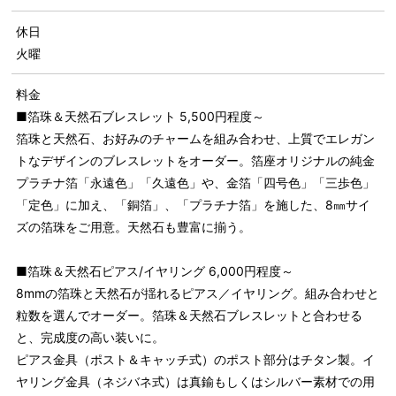
休日
火曜
料金
■箔珠＆天然石ブレスレット 5,500円程度～
箔珠と天然石、お好みのチャームを組み合わせ、上質でエレガン
トなデザインのブレスレットをオーダー。箔座オリジナルの純金
プラチナ箔「永遠色」「久遠色」や、金箔「四号色」「三歩色」
「定色」に加え、「銅箔」、「プラチナ箔」を施した、8㎜サイ
ズの箔珠をご用意。天然石も豊富に揃う。
■箔珠＆天然石ピアス/イヤリング 6,000円程度～
8mmの箔珠と天然石が揺れるピアス／イヤリング。組み合わせと
粒数を選んでオーダー。箔珠＆天然石ブレスレットと合わせる
と、完成度の高い装いに。
ピアス金具（ポスト＆キャッチ式）のポスト部分はチタン製。イ
ヤリング金具（ネジバネ式）は真鍮もしくはシルバー素材での用