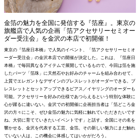
金箔の魅力を全国に発信する『箔座』。東京の
旗艦店で人気の企画「箔アクセサリーセミオー
ダー受注会」を金沢の本店で初開催！
東京の『箔座日本橋』で人気のイベント、「箔アクセサリーセミオ
ーダー受注会」の金沢本店での開催が決定した。これは、『箔座日
本橋』で毎回異なるアイテムで展開しているもので、今回は箔を施
したパーツ「箔珠」に天然石やお好みのチャームを組み合わせて、
上質でエレガントなデザインのブレスレットがオーダーできる。ブ
レスレットとセットアップできるピアス／イヤリングのオーダーも
可能。アクセサリーを好みの仕様であつらえるという特別な体験に
心が躍るに違いない。金沢での初開催に企画担当者は「箔どころ金
沢の方々にこそ、ぜひ金箔の魅力に気軽に触れていただきたいです
ね。大切に育てていきたいイベントです」と話す。全国にその名を
響かせる、金沢を代表する工芸、金箔。その新しい魅力にまだ触れ
ていない人は、この機会に体感してはいかがだろう。