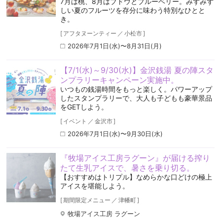
7月は桃、8月はブドウとブルーベリー。みずみず
しい夏のフルーツを存分に味わう特別なひとと
き。
[
アフタヌーンティー
／
小松市
]
2026年7月1日(水)〜8月31日(月)
【7/1(水)～9/30(水)】金沢銭湯 夏の陣スタ
ンプラリーキャンペーン実施中。
いつもの銭湯時間をもっと楽しく。パワーアップ
したスタンプラリーで、大人も子どもも豪華景品
をGETしよう。
[
イベント
／
金沢市
]
2026年7月1日(水)〜9月30日(水)
『牧場アイス工房ラグーン』が届ける搾り
たて生乳アイスで、暑さを乗り切る。
【おすすめはトリプル】なめらかな口どけの極上
アイスを堪能しよう。
[
期間限定メニュー
／
津幡町
]
牧場アイス工房 ラグーン