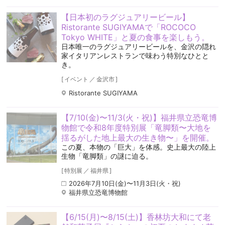
【日本初のラグジュアリービール】
Ristorante SUGIYAMAで「ROCOCO
Tokyo WHITE」と夏の食事を楽しもう。
日本唯一のラグジュアリービールを、金沢の隠れ
家イタリアンレストランで味わう特別なひとと
き。
[
イベント
／
金沢市
]
Ristorante SUGIYAMA
【7/10(金)〜11/3(火・祝)】福井県立恐竜博
物館で令和8年度特別展「竜脚類〜大地を
揺るがした地上最大の生き物〜」を開催。
この夏、本物の「巨大」を体感。史上最大の陸上
生物「竜脚類」の謎に迫る。
[
特別展
／
福井県
]
2026年7月10日(金)〜11月3日(火・祝)
福井県立恐竜博物館
【6/15(月)〜8/15(土)】香林坊大和にて老