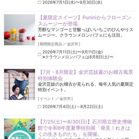
2026年7月1日(水)〜9月30日(水)
【夏限定スイーツ】Puniniからフローズン
スムージーが登場。
芳醇なマンゴーと甘酸っぱいいちごのひんやりス
ムージー。クラウンメロンパフェにも注目。
[
期間限定商品
／
金沢市
]
2026年7月11日(土)〜9月11日(金)
※クラウンメロンパフェは8月8日(土)〜
【7月・8月限定】金沢芸妓夏のお稽古風景
特別体験会
金沢芸妓のお稽古が見られる、毎年人気の夏限定
特別イベント。
[
イベント
／
金沢市
]
2026年7月4日(土)～8月22日(土)
【7/25(土)〜8/30(日)】石川県立歴史博物
館で令和8年度夏季特別展「発見！れきは
くの生きものたち」を開催。