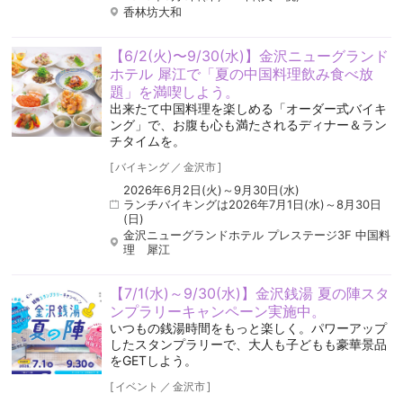
香林坊大和
【6/2(火)〜9/30(水)】金沢ニューグランド
ホテル 犀江で「夏の中国料理飲み食べ放
題」を満喫しよう。
出来たて中国料理を楽しめる「オーダー式バイキ
ング」で、お腹も心も満たされるディナー＆ラン
チタイムを。
[
バイキング
／
金沢市
]
2026年6月2日(火)～9月30日(水)
ランチバイキングは2026年7月1日(水)～8月30日
(日)
金沢ニューグランドホテル プレステージ3F 中国料
理 犀江
【7/1(水)～9/30(水)】金沢銭湯 夏の陣スタ
ンプラリーキャンペーン実施中。
いつもの銭湯時間をもっと楽しく。パワーアップ
したスタンプラリーで、大人も子どもも豪華景品
をGETしよう。
[
イベント
／
金沢市
]