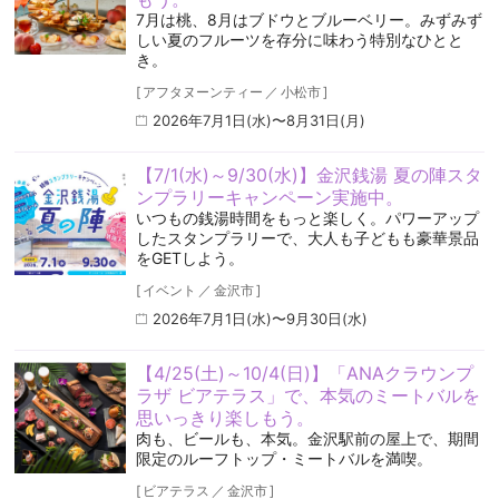
7月は桃、8月はブドウとブルーベリー。みずみず
しい夏のフルーツを存分に味わう特別なひとと
き。
[
アフタヌーンティー
／
小松市
]
2026年7月1日(水)〜8月31日(月)
【7/1(水)～9/30(水)】金沢銭湯 夏の陣スタ
ンプラリーキャンペーン実施中。
いつもの銭湯時間をもっと楽しく。パワーアップ
したスタンプラリーで、大人も子どもも豪華景品
をGETしよう。
[
イベント
／
金沢市
]
2026年7月1日(水)〜9月30日(水)
【4/25(土)～10/4(日)】「ANAクラウンプ
ラザ ビアテラス」で、本気のミートバルを
思いっきり楽しもう。
肉も、ビールも、本気。金沢駅前の屋上で、期間
限定のルーフトップ・ミートバルを満喫。
[
ビアテラス
／
金沢市
]