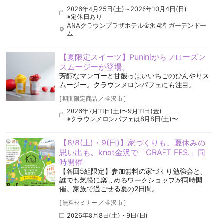
2026年4月25日(土)～2026年10月4日(日)
※定休日あり
ANAクラウンプラザホテル金沢4階 ガーデンドー
ム
【夏限定スイーツ】Puniniからフローズン
スムージーが登場。
芳醇なマンゴーと甘酸っぱいいちごのひんやりス
ムージー。クラウンメロンパフェにも注目。
[
期間限定商品
／
金沢市
]
2026年7月11日(土)〜9月11日(金)
※クラウンメロンパフェは8月8日(土)〜
【8/8(土)・9(日)】家づくりも、夏休みの
思い出も。knot金沢で「CRAFT FES.」同
時開催
【各回5組限定】参加無料の家づくり勉強会と、
誰でも気軽に楽しめるワークショップが同時開
催。家族で過ごせる夏の2日間。
[
無料セミナー
／
金沢市
]
2026年8月8日(土)・9日(日)