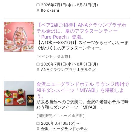
2026年7月1日(水)～8月31日(月)
Ito okashi
【ペア2組ご招待】ANAクラウンプラザホ
テル金沢に、夏のアフタヌーンティー
「Pure Peach」登場。
【7/1(水)〜8/31(月)】スイーツからセイボリーま
で桃づくしのアフタヌーンティー。
[
イベント
／
金沢市
]
2026年7月1日(水)〜8月31日(月)
ANAクラウンプラザホテル金沢
金沢ニューグランドホテル ラウンジ遠州で
和モダンスイーツ「MIYABI」を堪能しよ
う。
頑張る自分へのご褒美に。金沢の老舗ホテルで味
わう和モダンスイーツ「MIYABI」。
[
期間限定メニュー
／
金沢市
]
2026年6月16日(火)〜
金沢ニューグランドホテル