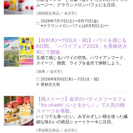
ムージー。クラウンメロンパフェにも注目。
[
期間限定商品
／
金沢市
]
2026年7月11日(土)〜9月11日(金)
※クラウンメロンパフェは8月8日(土)〜
【8/6(木)〜11日(火・祝)】ハワイを感じる
6日間。「ハワイフェア2026」を香林坊大
和にて開催。
五感で感じるハワイの空気️。ハワイアンフード、
スイーツ、雑貨、ライブを金沢で体験しよう。
[
催事
／
金沢市
]
2026年8月6日(木)～11日(火・祝)
香林坊大和
【桃スイーツ】金沢のパティスリーカフェ
『Ito okashi（いとをかし）』で人気の桃
スイーツを堪能。
いくつでも食べたい。みずみずしい桃を使った繊
細な味わいの絶品ショートケーキに注目。
[
季節限定商品
／
金沢市
]