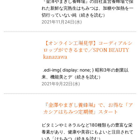
『金澤やまぎし養蜂場』の自社直営養蜂場で採
れた新鮮な完熟生はちみつは、加糖や加熱を一
切行っていない純（
続きを読む
）
2021年11月24日(水)
【オンライン工場見学】コーディアルシ
ロップができるまで／SPON BEAUTY
kanazawa
.edi-img{ display: none; } 昭和3年の創業以
来、機能美とデ（
続きを読む
）
2021年9月22日(水)
『金澤やまぎし養蜂場』で、お得な「ア
カシアはちみつ定期便」スタート
ビタミンやミネラルなど180種類もの豊富な栄
養素があり、健康や美容にもよいと注目されて
いる「はちみつ（
続きを読む
）