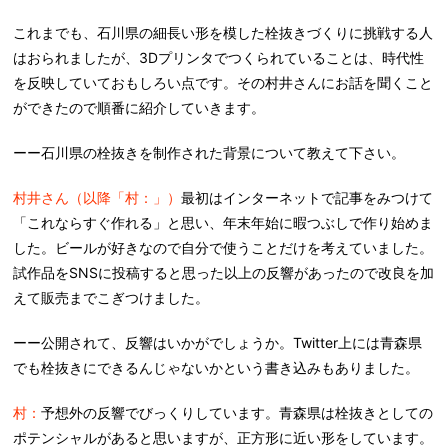
これまでも、石川県の細長い形を模した栓抜きづくりに挑戦する人
はおられましたが、3Dプリンタでつくられていることは、時代性
を反映していておもしろい点です。その村井さんにお話を聞くこと
ができたので順番に紹介していきます。
ーー石川県の栓抜きを制作された背景について教えて下さい。
村井さん（以降「村：」）
最初はインターネットで記事をみつけて
「これならすぐ作れる」と思い、年末年始に暇つぶしで作り始めま
した。ビールが好きなので自分で使うことだけを考えていました。
試作品をSNSに投稿すると思った以上の反響があったので改良を加
えて販売までこぎつけました。
ーー公開されて、反響はいかがでしょうか。Twitter上には青森県
でも栓抜きにできるんじゃないかという書き込みもありました。
村：
予想外の反響でびっくりしています。青森県は栓抜きとしての
ポテンシャルがあると思いますが、正方形に近い形をしています。