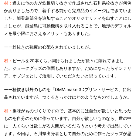
村：
過去に他の方が鉄板切り抜きで作成された石川県栓抜きが何例
かありましたので、着手する前から完成品のイメージはできていま
した。能登島部分を追加することでオリジナリティを出すことにし
ましたが、能登島に可動機構を取り入れることで、地形のデフォル
メを最小限におさえるメリットもありました。
ーー栓抜きの強度の心配をされていましたが。
村：
ビールを20本くらい開けられましたが徐々に削れてきまし
た。ジョークグッズの側面もありますが、だめになったらインテリ
ア、オブジェとして活用していただきたいと思っています。
ーー栓抜き以外のものを「DMM.make 3Dプリントサービス」に出
品されていますが、つくるきっかけはどのようなものでしょうか。
村：
趣味がものづくりですので、基本的には自分が欲しいと思った
ものを自分のために作っています。自分が欲しいものなら、世の中
に一人くらいは欲しがる人間がいるだろうという考えで出品してい
ます。今回は、石川県出身者として自分のために作ったグッズが思