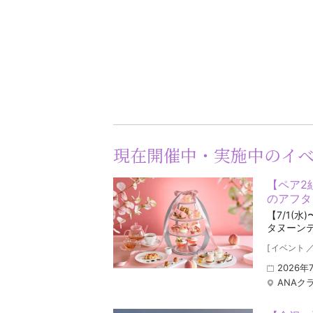
現在開催中・実施中のイ
【ペア2
のアフタヌ
【7/1(
タヌーン
[
イベント
2026年
ANAク