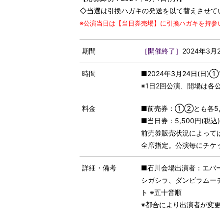
◇当選は引換ハガキの発送を以て替えさせて
※公演当日は【当日券売場】に引換ハガキを持参
期間
［開催終了］
2024年3月
時間
■2024年3月24日(日)①
※1日2回公演、開場は各
料金
■前売券：①②とも各5,0
■当日券：5,500円(税
前売券販売状況によって
全席指定。公演毎にチケ
詳細・備考
■石川会場出演者：エバ
シガシラ、ダンビラムー
ト ※五十音順
※都合により出演者が変