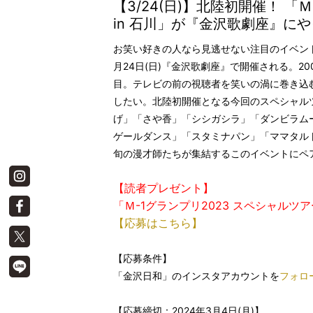
【3/24(日)】北陸初開催！ 「
in 石川」が『金沢歌劇座』に
お笑い好きの人なら見逃せない注目のイベント「Ｍ
月24日(日)『金沢歌劇座』で開催される。2
目。テレビの前の視聴者を笑いの渦に巻き込
したい。北陸初開催となる今回のスペシャル
げ」「さや⾹」「シシガシラ」「ダンビラム
ゲールダンス」「スタミナパン」「ママタル
旬の漫才師たちが集結するこのイベントにペ
【読者プレゼント】
「Ｍ-1グランプリ2023 スペシャルツアー
【応募はこちら】
【応募条件】
「金沢日和」のインスタアカウントを
フォロ
【応募締切：2024年3月4日(月)】