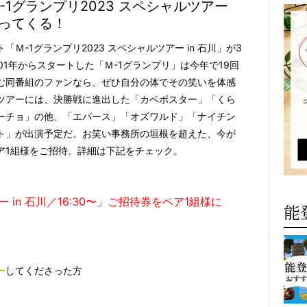
Ｍ-1グランプリ2023 スペシャルツアー
やってくる！
-1グランプリ2023 スペシャルツアー in 石川」が3
001年からスタートした「Ｍ-1グランプリ」は今年で19回
む同番組のファンなら、ぜひ自分の体でその笑いを体感
ツアーには、決勝戦に進出した「カベポスター」「くら
ーチョ」の他、「エバース」「オズワルド」「ナイチン
ト」が出演予定だ。お笑い事務所の垣根を超えた、今が
ア1組様をご招待。詳細は下記をチェック。
 in 石川／16:30〜」ご招待券をペア1組様に
能
ー
してくださった方