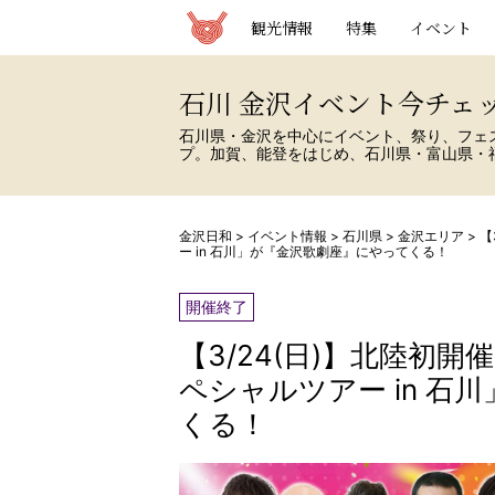
観光情報サイト 金沢日和
観光情報
特集
イベント
石川 金沢イベント今チェ
石川県・金沢を中心にイベント、祭り、フェ
プ。加賀、能登をはじめ、石川県・富山県・
金沢日和
>
イベント情報
>
石川県
>
金沢エリア
>
【
ー in 石川」が『金沢歌劇座』にやってくる！
開催終了
【3/24(日)】北陸初開催
ペシャルツアー in 石
くる！