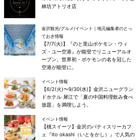
林坊アトリオ店
金沢観光/グルメ/イベント｜地元編集者のとっ
ておき情報
【7/7(火)】『のと里山ポケモン・ウィ
ズ・ユー空港』が能登でリニューアルオ
ープン。世界初・ポケモンの名を冠した
空港が能登に。
イベント情報
【6/2(火)〜9/30(水)】金沢ニューグラン
ドホテル 犀江で「夏の中国料理飲み食べ
放題」を満喫しよう。
イベント情報
【桃スイーツ】金沢のパティスリーカフ
ェ『Ito okashi（いとをかし）』で人気の