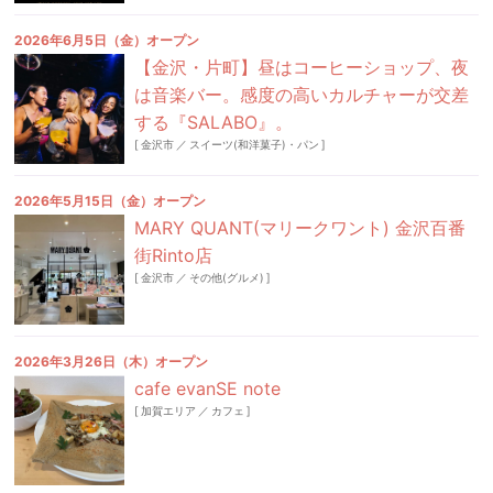
2026年6月5日（金）オープン
【金沢・片町】昼はコーヒーショップ、夜
は音楽バー。感度の高いカルチャーが交差
する『SALABO』。
[
金沢市
／
スイーツ(和洋菓子)・パン
]
2026年5月15日（金）オープン
MARY QUANT(マリークワント) 金沢百番
街Rinto店
[
金沢市
／
その他(グルメ)
]
2026年3月26日（木）オープン
cafe evanSE note
[
加賀エリア
／
カフェ
]