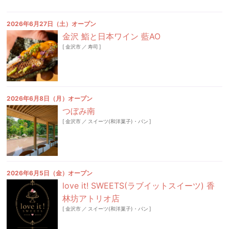
2026年6月27日（土）オープン
金沢 鮨と日本ワイン 藍AO
[
金沢市
／
寿司
]
2026年6月8日（月）オープン
つぼみ南
[
金沢市
／
スイーツ(和洋菓子)・パン
]
2026年6月5日（金）オープン
love it! SWEETS(ラブイットスイーツ) 香
林坊アトリオ店
[
金沢市
／
スイーツ(和洋菓子)・パン
]