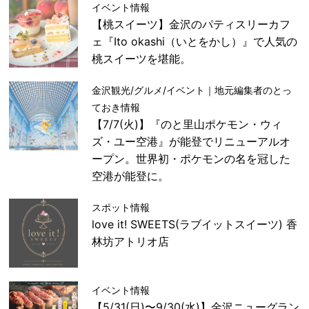
イベント情報
【桃スイーツ】金沢のパティスリーカフ
ェ『Ito okashi（いとをかし）』で人気の
桃スイーツを堪能。
金沢観光/グルメ/イベント｜地元編集者のとっ
ておき情報
【7/7(火)】『のと里山ポケモン・ウィ
ズ・ユー空港』が能登でリニューアルオ
ープン。世界初・ポケモンの名を冠した
空港が能登に。
スポット情報
love it! SWEETS(ラブイットスイーツ) 香
林坊アトリオ店
イベント情報
【5/31(日)〜9/30(水)】金沢ニューグラン