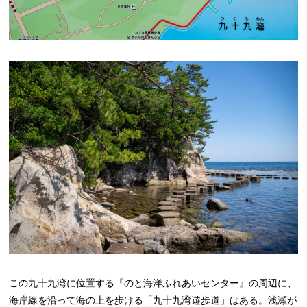
この九十九湾に位置する『のと海洋ふれあいセンター』の周辺に、
海岸線を沿って海の上を歩ける「九十九湾遊歩道」はある。浅瀬が