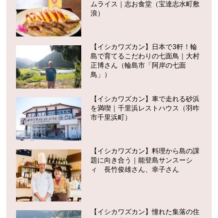
ムライス｜志お食堂（宝達志水町敷
浪）
【イシカワズカン】日本で3軒！輪
島で育てるこだわりの七面鳥｜大村
正博さん（輪島市「阿岸の七面
鳥」）
【イシカワズカン】車で走れる砂浜
を満喫｜千里浜レストハウス（羽咋
市千里浜町）
【イシカワズカン】料理から島の課
題に向き合う｜能登島サンスーシ
ィ 長竹俊雄さん、幸子さん
【イシカワズカン】憧れた集落の住